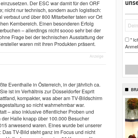
unse
einzusetzen. Der ESC war damit für den ORF
nicht nur technisch, sondern auch logistisch:
verbaut und über 800 Mitarbeiter taten vor Ort
chen Kernbereich. Einen besonderen Erfolg
buchen – allerdings nicht soooo sehr bei der
ohne Frage bei der technischen Ausstattung der
Ic
*
ersteller waren mit ihren Produkten präsent.
Anmel
Anzeige
ßte Eventhalle in Österreich, in der jährlich ca.
BR
Sie ist im Verhältnis zur Düsseldorfer Esprit
attfand, kompakter, was aber am TV-Bildschirm
sgestaltung so nicht wahrnehmbar war.
tt – also inklusive öffentlicher Proben und
n der Halle knapp über 100.000 Besucher
015 anwesend waren. Eines wurde bei unserer
r: Das TV-Bild steht ganz im Focus und nicht