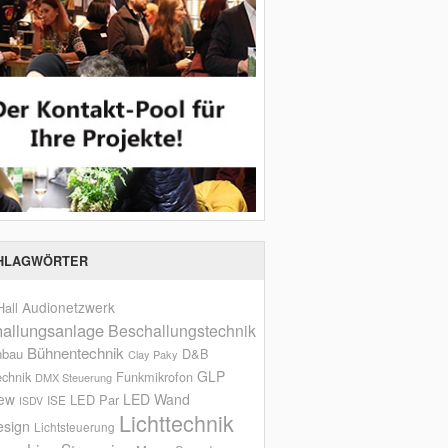
HLAGWÖRTER
Audionetzwerk
all
allungsanlage
Beschallungstechnik
Bühnentechnik
nbau
D&B
Clay Paky
GLP
echnik
Funkmikrofon
DMX Steuerung
iew
LED Wand
LED Par
ISE
ISDV
Lichttechnik
esign
Lichtsteuerung