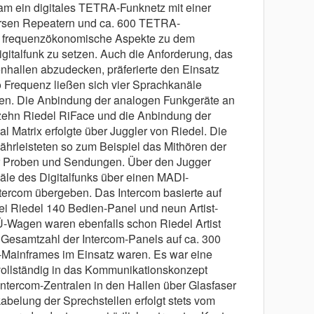
am ein digitales TETRA-Funknetz mit einer
rsen Repeatern und ca. 600 TETRA-
i frequenzökonomische Aspekte zu dem
igitalfunk zu setzen. Auch die Anforderung, das
hallen abzudecken, präferierte den Einsatz
o Frequenz ließen sich vier Sprachkanäle
en. Die Anbindung der analogen Funkgeräte an
 zehn Riedel RiFace und die Anbindung der
l Matrix erfolgte über Juggler von Riedel. Die
rleisteten so zum Beispiel das Mithören der
 Proben und Sendungen. Über den Jugger
le des Digitalfunks über einen MADI-
ntercom übergeben. Das Intercom basierte auf
obei Riedel 140 Bedien-Panel und neun Artist-
 Ü-Wagen waren ebenfalls schon Riedel Artist
e Gesamtzahl der Intercom-Panels auf ca. 300
t-Mainframes im Einsatz waren. Es war eine
ollständig in das Kommunikationskonzept
Intercom-Zentralen in den Hallen über Glasfaser
abelung der Sprechstellen erfolgt stets vom