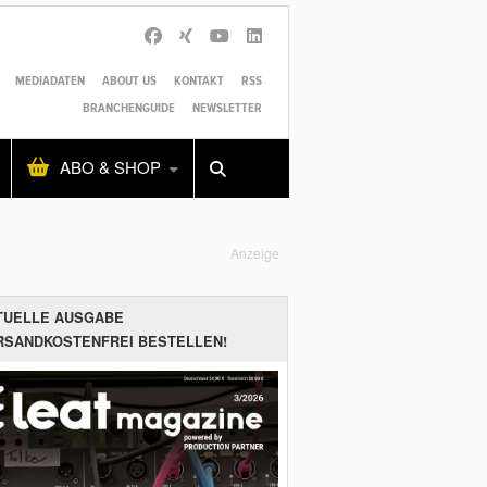
MEDIADATEN
ABOUT US
KONTAKT
RSS
BRANCHENGUIDE
NEWSLETTER
Alles
Shop
SUCHEN
ABO & SHOP
Anzeige
TUELLE AUSGABE
RSANDKOSTENFREI BESTELLEN!