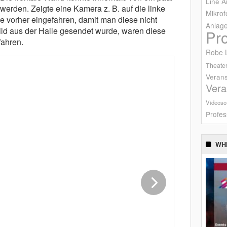
Line A
erden. Zeigte eine Kamera z. B. auf die linke
Mikrof
e vorher eingefahren, damit man diese nicht
Anlag
ld aus der Halle gesendet wurde, waren diese
Pr
ahren.
Robe L
Theater
Verans
Vera
Videoso
Profes
WH