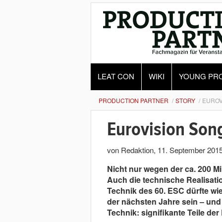
LEAT CON
WIKI
YOUNG PR
PRODUCTION PARTNER
STORY
EUROV
Eurovision Son
von Redaktion
,
11. September 201
Nicht nur wegen der ca. 200 Mi
Auch die technische Realisati
Technik des 60. ESC dürfte wi
der nächsten Jahre sein – und
Technik: signifikante Teile der