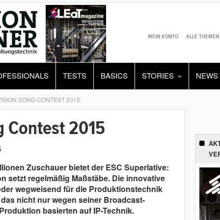
MEIN KONTO
ALLE THEMEN
OFESSIONALS
TESTS
BASICS
STORIES
NEWS
ISION SONG CONTEST 2015
g Contest 2015
AK
5
VE
llionen Zuschauer bietet der ESC Superlative:
on setzt regelmäßig Maßstäbe. Die innovative
eder wegweisend für die Produktionstechnik
 das nicht nur wegen seiner Broadcast-
 Produktion basierten auf IP-Technik.