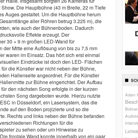
der Halle. Insgesamt sorgten 26 Kameras für
 Show. Die Hauptbühne (43 m Breite, 22 m Tiefe
es Auges gestaltet. Um die Hauptbühne herum
esamtlänge aller Röhren betrug 3.225 m), die
urden, wie auch der Bühnenboden. Dadurch
drucksvolle Effekte erzeugt. Der
ner 30 × 9 m großen LED-Wand für
in der Mitte eine Auflösung von bis zu 7,5 mm
er waren im Einsatz. Das hört sich erst einmal
r visuellen Eindrücke ist doch den LED- Flächen
ür die Künstler war nicht neben der Bühne,
den Hallenseite angeordnet. Für die Künstler
SC
Hallenmitte zur Bühne eingerichtet. Der Aufbau
für den nächsten Song erfolgte in der kurzen
Adam H
nächsten Song dargeboten wurde. Hierzu nutzte
Besch
ESC in Düsseldorf, ein Lasersystem, das die
de auf den Boden projizierte und so die
Bühne
erte. Rechts und links neben der Bühne befanden
Audiot
 verschiedenen Richtungen für die
Interv
nspieler zu sehen oder um Hinweise zu
Lichtd
 Die frontale Wand konnte innerhalb von ein paar