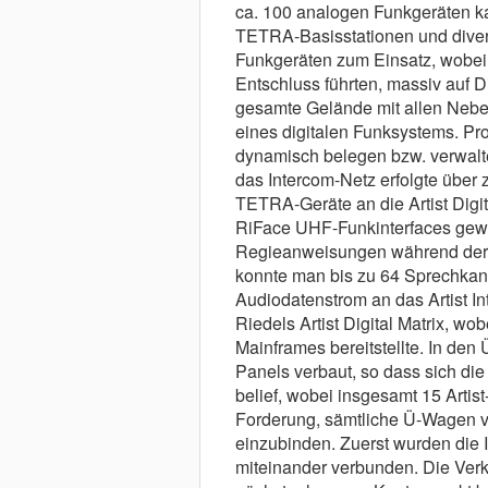
ca. 100 analogen Funkgeräten k
TETRA-Basisstationen und dive
Funkgeräten zum Einsatz, wobe
Entschluss führten, massiv auf D
gesamte Gelände mit allen Neben
eines digitalen Funksystems. Pr
dynamisch belegen bzw. verwalt
das Intercom-Netz erfolgte über
TETRA-Geräte an die Artist Digita
RiFace UHF-Funkinterfaces gewäh
Regieanweisungen während der
konnte man bis zu 64 Sprechkanä
Audiodatenstrom an das Artist I
Riedels Artist Digital Matrix, w
Mainframes bereitstellte. In den
Panels verbaut, so dass sich di
belief, wobei insgesamt 15 Artis
Forderung, sämtliche Ü-Wagen v
einzubinden. Zuerst wurden die 
miteinander verbunden. Die Verk