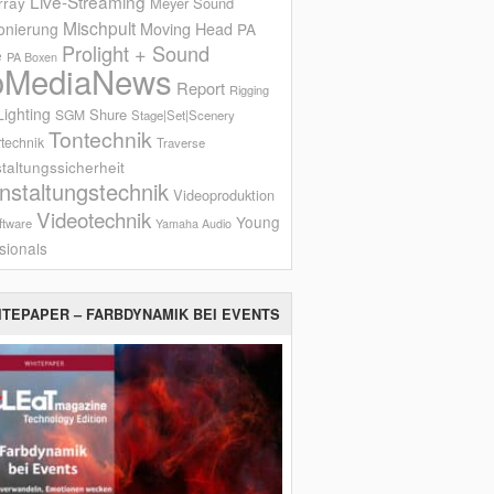
Live-Streaming
rray
Meyer Sound
Mischpult
onierung
Moving Head
PA
Prolight + Sound
e
PA Boxen
oMediaNews
Report
Rigging
ighting
Shure
SGM
Stage|Set|Scenery
Tontechnik
technik
Traverse
taltungssicherheit
nstaltungstechnik
Videoproduktion
Videotechnik
Young
ftware
Yamaha Audio
sionals
ITEPAPER – FARBDYNAMIK BEI EVENTS