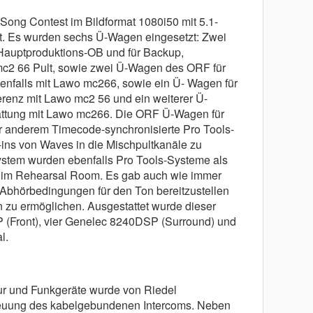
Song Contest im Bildformat 1080i50 mit 5.1-
. Es wurden sechs Ü-Wagen eingesetzt: Zwei
auptproduktions-OB und für Backup,
mc2 66 Pult, sowie zwei Ü-Wagen des ORF für
enfalls mit Lawo mc266, sowie ein Ü- Wagen für
renz mit Lawo mc2 56 und ein weiterer Ü-
tattung mit Lawo mc266. Die ORF Ü-Wagen für
r anderem Timecode-synchronisierte Pro Tools-
-ins von Waves in die Mischpultkanäle zu
System wurden ebenfalls Pro Tools-Systeme als
h im Rehearsal Room. Es gab auch wie immer
Abhörbedingungen für den Ton bereitzustellen
 zu ermöglichen. Ausgestattet wurde dieser
(Front), vier Genelec 8240DSP (Surround) und
l.
ktur und Funkgeräte wurde von Riedel
euung des kabelgebundenen Intercoms. Neben