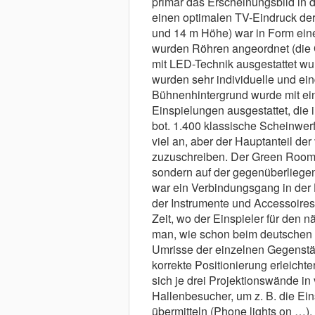
primär das Erscheinungsbild in 
einen optimalen TV-Eindruck der
und 14 m Höhe) war in Form ein
wurden Röhren angeordnet (die G
mit LED-Technik ausgestattet w
wurden sehr individuelle und ein
Bühnenhintergrund wurde mit ei
Einspielungen ausgestattet, die 
bot. 1.400 klassische Scheinwerf
viel an, aber der Hauptanteil de
zuzuschreiben. Der Green Room f
sondern auf der gegenüberliegen
war ein Verbindungsgang in der 
der Instrumente und Accessoires 
Zeit, wo der Einspieler für den 
man, wie schon beim deutschen 
Umrisse der einzelnen Gegenstän
korrekte Positionierung erleicht
sich je drei Projektionswände in
Hallenbesucher, um z. B. die Ei
übermitteln (Phone lights on …).