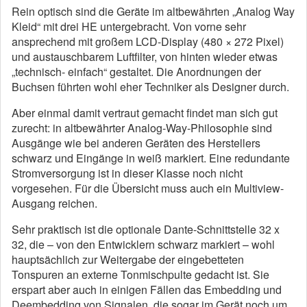
Rein optisch sind die Geräte im altbewährten „Analog Way
Kleid“ mit drei HE untergebracht. Von vorne sehr
ansprechend mit großem LCD-Display (480 × 272 Pixel)
und austauschbarem Luftfilter, von hinten wieder etwas
„technisch- einfach“ gestaltet. Die Anordnungen der
Buchsen führten wohl eher Techniker als Designer durch.
Aber einmal damit vertraut gemacht findet man sich gut
zurecht: in altbewährter Analog-Way-Philosophie sind
Ausgänge wie bei anderen Geräten des Herstellers
schwarz und Eingänge in weiß markiert. Eine redundante
Stromversorgung ist in dieser Klasse noch nicht
vorgesehen. Für die Übersicht muss auch ein Multiview-
Ausgang reichen.
Sehr praktisch ist die optionale Dante-Schnittstelle 32 x
32, die – von den Entwicklern schwarz markiert – wohl
hauptsächlich zur Weitergabe der eingebetteten
Tonspuren an externe Tonmischpulte gedacht ist. Sie
erspart aber auch in einigen Fällen das Embedding und
Deembedding von Signalen, die sogar im Gerät noch um