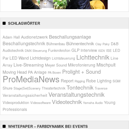
SCHLAGWÖRTER
Beschallungsanlage
Audionetzwerk
Adam Hall
Beschallungstechnik
Bühnentechnik
Bühnenbau
D&B
Clay Paky
GLP
Interview
Audiotechnik
Funkmikrofon
LED
ISE
DMX Steuerung
ISDV
Lichttechnik
LED Wand
Lichtdesign
Par
Line
Lichtsteuerung
Live-Streaming
Mischpult
Mikrofonierung
Array
Meyer Sound
Prolight + Sound
Moving Head
PA Anlage
PA Boxen
ProMediaNews
Report
Robe Lighting
SGM
Rigging
Tontechnik
Shure
Theatertechnik
Stage|Set|Scenery
Traverse
Veranstaltungstechnik
Veranstaltungssicherheit
Videotechnik
Young
Videoproduktion
Videosoftware
Yamaha Audio
Professionals
WHITEPAPER – FARBDYNAMIK BEI EVENTS