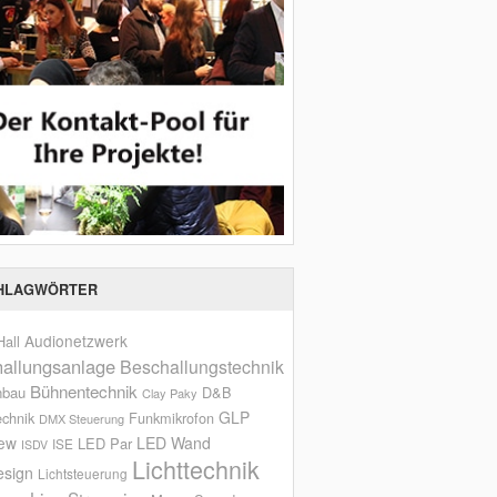
HLAGWÖRTER
Audionetzwerk
all
allungsanlage
Beschallungstechnik
Bühnentechnik
nbau
D&B
Clay Paky
GLP
echnik
Funkmikrofon
DMX Steuerung
iew
LED Wand
LED Par
ISE
ISDV
Lichttechnik
esign
Lichtsteuerung