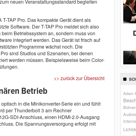
 zum neuen Veranstaltungsstandard begleiten
JA T-TAP Pro. Das kompakte Gerät dient als
tzte Software. Der T-TAP Pro meldet sich also
g beim Betriebssystem an, sondern muss von
are integriert werden. Das Gerät ist frisch auf
erstützten Programme wächst noch. Die
Pro sind Studios und Szenarien, bei denen
ziert werden müssen. Beispielsweise beim Color-
rüfungen.
>> zurück zur Übersicht
SC
nären Betrieb
Adam H
Besch
 optisch in die Minikonverter-Serie ein und fühlt
Bühne
ird per Thunderbolt 3 am Rechner
Audiot
n 12G-SDI-Anschluss, einen HDMI-2.0-Ausgang
Interv
hluss. Die Spannungsversorgung erfolgt mit
Lichtd