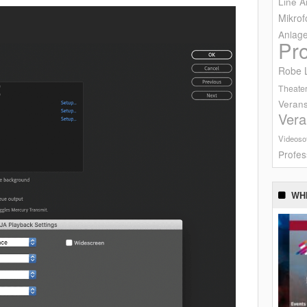
Line A
Mikrof
Anlag
Pr
Robe L
Theater
Verans
Vera
Videoso
Profes
WH