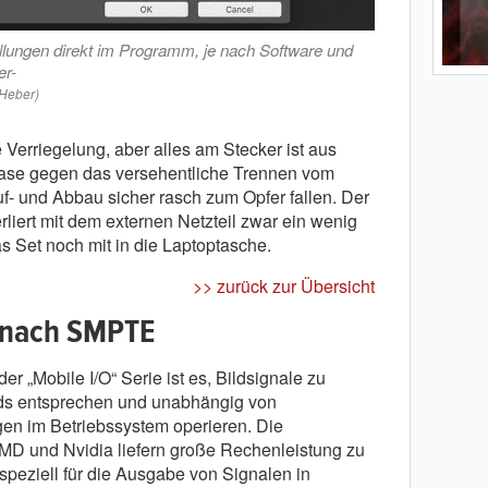
ellungen direkt im Programm, je nach Software und
er-
 Heber)
Verriegelung, aber alles am Stecker ist aus
e Nase gegen das versehentliche Trennen vom
- und Abbau sicher rasch zum Opfer fallen. Der
rliert mit dem externen Netzteil zwar ein wenig
 Set noch mit in die Laptoptasche.
>> zurück zur Übersicht
 nach SMPTE
er „Mobile I/O“ Serie ist es, Bildsignale zu
rds entsprechen und unabhängig von
gen im Betriebssystem operieren. Die
MD und Nvidia liefern große Rechenleistung zu
 speziell für die Ausgabe von Signalen in