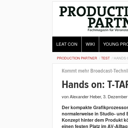
LEAT CON
WIKI
YOUNG PR
PRODUCTION PARTNER
TEST
HANDS O
Kommt mehr Broadcast-Technik
Hands on: T-TA
von Alexander Heber
,
3. Dezember
Der kompakte Grafikprozessor 
normalerweise in Studio- un
Konzept hinter dem Produkt k
einen festen Platz im AV-Allt