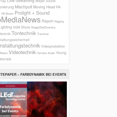
Live-Streaming
rray
Meyer Sound
Mischpult
onierung
Moving Head
PA
Prolight + Sound
e
PA Boxen
oMediaNews
Report
Rigging
ighting
Shure
SGM
Stage|Set|Scenery
Tontechnik
technik
Traverse
taltungssicherheit
nstaltungstechnik
Videoproduktion
Videotechnik
Young
ftware
Yamaha Audio
sionals
ITEPAPER – FARBDYNAMIK BEI EVENTS