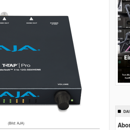
DA
(Bild: AJA)
Abon