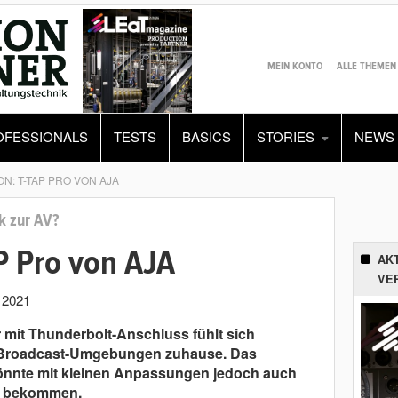
MEIN KONTO
ALLE THEMEN
OFESSIONALS
TESTS
BASICS
STORIES
NEWS
N: T-TAP PRO VON AJA
 zur AV?
P Pro von AJA
AK
VE
 2021
mit Thunderbolt-Anschluss fühlt sich
d Broadcast-Umgebungen zuhause. Das
önnte mit kleinen Anpassungen jedoch auch
ag bekommen.