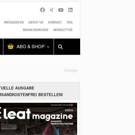
MEDIADATEN
ABOUT US
KONTAKT
RSS
BRANCHENGUIDE
NEWSLETTER
Alles
Shop
SUCHEN
ABO & SHOP
Anzeige
TUELLE AUSGABE
RSANDKOSTENFREI BESTELLEN!