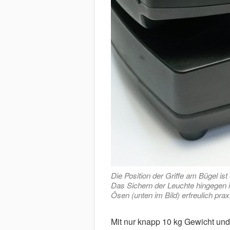
Die Position der Griffe am Bügel i
Das Sichern der Leuchte hingegen i
Ösen (unten im Bild) erfreulich pra
Mit nur knapp 10 kg Gewicht und