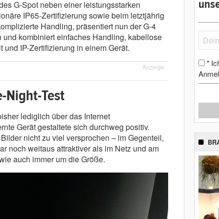
unse
 des G-Spot neben einer leistungsstarken
onäre IP65-Zertifizierung sowie beim letztjährig
omplizierte Handling, präsentiert nun der G-4
 und kombiniert einfaches Handling, kabellose
und IP-Zertifizierung in einem Gerät.
Ic
*
Anzeige
Anmel
-Night-Test
isher lediglich über das Internet
nte Gerät gestaltete sich durchweg positiv.
 Bilder nicht zu viel versprochen – im Gegenteil,
BR
gar noch weitaus attraktiver als im Netz und am
dwie auch immer um die Größe.