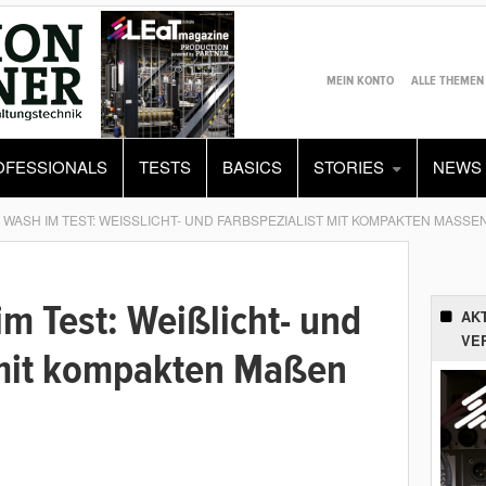
MEIN KONTO
ALLE THEMEN
OFESSIONALS
TESTS
BASICS
STORIES
NEWS
 WASH IM TEST: WEISSLICHT- UND FARBSPEZIALIST MIT KOMPAKTEN MASSEN U
m Test: Weißlicht- und
AK
VE
 mit kompakten Maßen