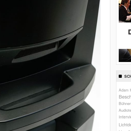
SC
Adam H
Besch
Bühne
Audiot
Interv
Lichtd