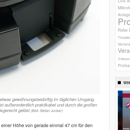
Line A
Mikrof
Anlag
Pr
Robe L
Theater
Verans
Vera
Videoso
Profes
WH
st etwas gewöhnungsbedürftig im täglichen Umgang.
st außerordentlich praktikabel und durch die großen
xisgerecht gelöst
(Bild: Stefan Junker)
 einer Höhe von gerade einmal 47 cm für den