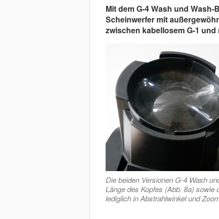
Mit dem G-4 Wash und Wash-B
Scheinwerfer mit außergewöhn
zwischen kabellosem G-1 und 
Die beiden Versionen G-4 Wash und
Länge des Kopfes (Abb. 8a) sowie d
lediglich in Abstrahlwinkel und Zo