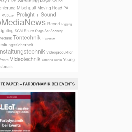
Live-Streaming
rray
Meyer Sound
Mischpult
onierung
Moving Head
PA
Prolight + Sound
e
PA Boxen
oMediaNews
Report
Rigging
ighting
Shure
SGM
Stage|Set|Scenery
Tontechnik
technik
Traverse
taltungssicherheit
nstaltungstechnik
Videoproduktion
Videotechnik
Young
ftware
Yamaha Audio
sionals
ITEPAPER – FARBDYNAMIK BEI EVENTS