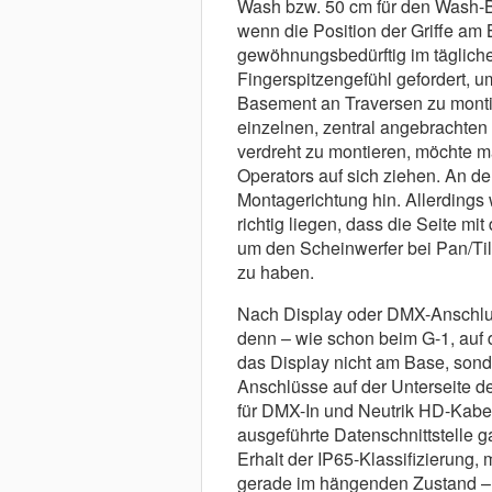
Wash bzw. 50 cm für den Wash-B
wenn die Position der Griffe am
gewöhnungsbedürftig im tägliche
Fingerspitzengefühl gefordert, um
Basement an Traversen zu monti
einzelnen, zentral angebrachten 
verdreht zu montieren, möchte 
Operators auf sich ziehen. An der
Montagerichtung hin. Allerdings 
richtig liegen, dass die Seite m
um den Scheinwerfer bei Pan/Til
zu haben.
Nach Display oder DMX-Anschluss
denn – wie schon beim G-1, auf d
das Display nicht am Base, son
Anschlüsse auf der Unterseite d
für DMX-In und Neutrik HD-Kabe
ausgeführte Datenschnittstelle 
Erhalt der IP65-Klassifizierung,
gerade im hängenden Zustand – 