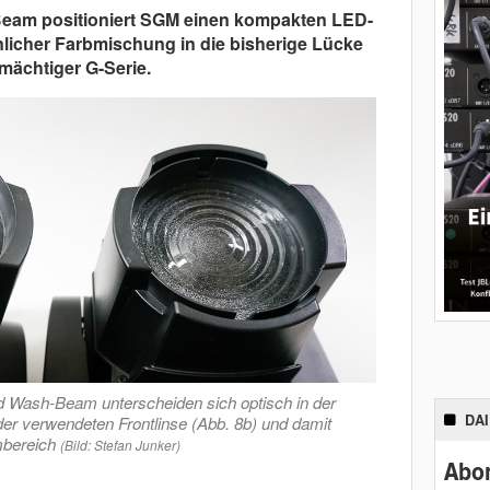
eam positioniert SGM einen kompakten LED-
licher Farbmischung in die bisherige Lücke
mächtiger G-Serie.
 Wash-Beam unterscheiden sich optisch in der
DA
er verwendeten Frontlinse (Abb. 8b) und damit
ombereich
(Bild: Stefan Junker)
Abon