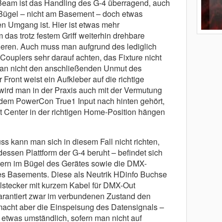
eam ist das Handling des G-4 überragend, auch
 Bügel – nicht am Basement – doch etwas
n Umgang ist. Hier ist etwas mehr
 das trotz festem Griff weiterhin drehbare
eren. Auch muss man aufgrund des lediglich
Couplers sehr darauf achten, das Fixture nicht
man nicht den anschließenden Unmut des
 Front weist ein Aufkleber auf die richtige
wird man in der Praxis auch mit der Vermutung
it dem PowerCon True1 Input nach hinten gehört,
t Center in der richtigen Home-Position hängen
 kann man sich in diesem Fall nicht richten,
essen Plattform der G-4 beruht – befindet sich
dern im Bügel des Gerätes sowie die DMX-
es Basements. Diese als Neutrik HDinfo Buchse
lstecker mit kurzem Kabel für DMX-Out
garantiert zwar im verbundenen Zustand den
 macht aber die Einspeisung des Datensignals –
etwas umständlich, sofern man nicht auf