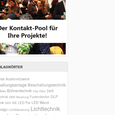
HLAGWÖRTER
Audionetzwerk
all
allungsanlage
Beschallungstechnik
Bühnentechnik
nbau
D&B
Clay Paky
GLP
echnik
Funkmikrofon
DMX Steuerung
iew
LED Wand
LED Par
ISE
ISDV
Lichttechnik
esign
Lichtsteuerung