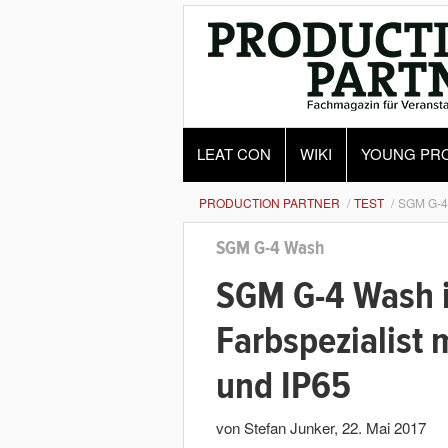
LEAT CON
WIKI
YOUNG PR
PRODUCTION PARTNER
TEST
SGM G-4
SGM G-4 Wash
SGM G-4 Wash i
Farbspezialist
und IP65
von Stefan Junker
,
22. Mai 2017