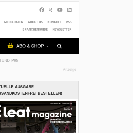
MEDIADATEN
ABOUT US
KONTAKT
RSS
BRANCHENGUIDE
NEWSLETTER
Alles
Shop
SUCHEN
ABO & SHOP
ND IP65
Anzeige
TUELLE AUSGABE
RSANDKOSTENFREI BESTELLEN!