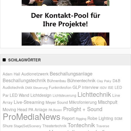
SCHLAGWÖRTER
Beschallungsanlage
Audionetzwerk
Adam Hall
Beschallungstechnik
Bühnentechnik
Bühnenbau
D&B
Clay Paky
GLP
Interview
Audiotechnik
Funkmikrofon
LED
ISE
DMX Steuerung
ISDV
Lichttechnik
LED Wand
Lichtdesign
Par
Line
Lichtsteuerung
Live-Streaming
Mischpult
Mikrofonierung
Array
Meyer Sound
Prolight + Sound
Moving Head
PA Anlage
PA Boxen
ProMediaNews
Report
Robe Lighting
SGM
Rigging
Tontechnik
Shure
Theatertechnik
Stage|Set|Scenery
Traverse