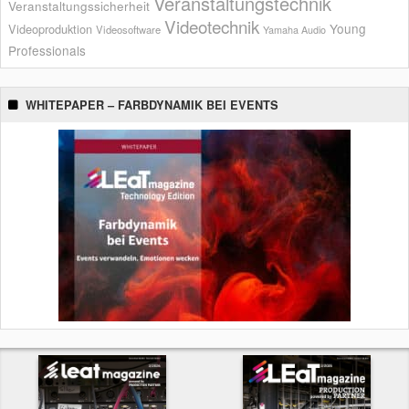
Veranstaltungstechnik
Veranstaltungssicherheit
Videotechnik
Young
Videoproduktion
Videosoftware
Yamaha Audio
Professionals
WHITEPAPER – FARBDYNAMIK BEI EVENTS