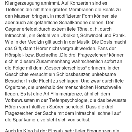
Klangerzeugung annimmt. Auf Konzerten sind es
Tieftöner, die mit ihren großen Membranen die Beats zu
den Massen bringen. In modifizierter Form können sie
aber auch als gefährliche Schallkanone dienen. Der
Gegner erleidet durch extrem tiefe Töne, d. h. durch
Infraschall, ein Gefühl von Übelkeit, Schwindel und Panik.
Wie in der Medizin gilt auch in der Musik: Die Dosis macht
das Gift, damit Hörer nicht vergrault werden. Fans der
Hörspiel- bzw. Buchreihe „Die drei Fragezeichen“ können
sich in diesem Zusammenhang wahrscheinlich sofort an
die Folge mit dem „Gespensterschloss“ erinnern. In der
Geschichte versucht ein Schlossbesitzer, unliebsame
Besucher in die Flucht zu schlagen. Und zwar durch tiefe
Orgeltöne, die unterhalb der menschlichen Hörschwelle
liegen. Es ist eine Art Flimmergrenze, ähnlich dem
Vorbewussten in der Tiefenpsychologie, die das bewusste
Hören vom intuitiven Spüren scheidet. Dass die drei
Fragezeichen der Sache mit dem Infraschall schnell auf
die Spur kamen, versteht sich von selbst.
Auch im Kino ist der Einsatz sehr tiefer Frequenzen ein