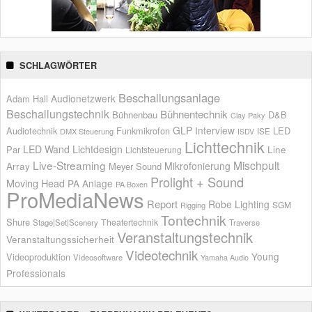
SCHLAGWÖRTER
Beschallungsanlage
Audionetzwerk
Adam Hall
Beschallungstechnik
Bühnentechnik
Bühnenbau
D&B
Clay Paky
GLP
Interview
Audiotechnik
Funkmikrofon
LED
ISE
DMX Steuerung
ISDV
Lichttechnik
LED Wand
Lichtdesign
Par
Line
Lichtsteuerung
Live-Streaming
Mischpult
Mikrofonierung
Array
Meyer Sound
Prolight + Sound
Moving Head
PA Anlage
PA Boxen
ProMediaNews
Report
Robe Lighting
SGM
Rigging
Tontechnik
Shure
Theatertechnik
Stage|Set|Scenery
Traverse
Veranstaltungstechnik
Veranstaltungssicherheit
Videotechnik
Young
Videoproduktion
Videosoftware
Yamaha Audio
Professionals