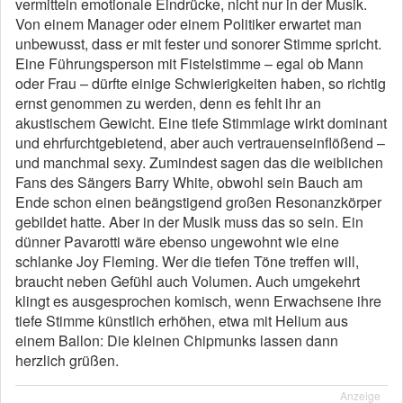
vermitteln emotionale Eindrücke, nicht nur in der Musik.
Von einem Manager oder einem Politiker erwartet man
unbewusst, dass er mit fester und sonorer Stimme spricht.
Eine Führungsperson mit Fistelstimme – egal ob Mann
oder Frau – dürfte einige Schwierigkeiten haben, so richtig
ernst genommen zu werden, denn es fehlt ihr an
akustischem Gewicht. Eine tiefe Stimmlage wirkt dominant
und ehrfurchtgebietend, aber auch vertrauenseinflößend –
und manchmal sexy. Zumindest sagen das die weiblichen
Fans des Sängers Barry White, obwohl sein Bauch am
Ende schon einen beängstigend großen Resonanzkörper
gebildet hatte. Aber in der Musik muss das so sein. Ein
dünner Pavarotti wäre ebenso ungewohnt wie eine
schlanke Joy Fleming. Wer die tiefen Töne treffen will,
braucht neben Gefühl auch Volumen. Auch umgekehrt
klingt es ausgesprochen komisch, wenn Erwachsene ihre
tiefe Stimme künstlich erhöhen, etwa mit Helium aus
einem Ballon: Die kleinen Chipmunks lassen dann
herzlich grüßen.
Anzeige