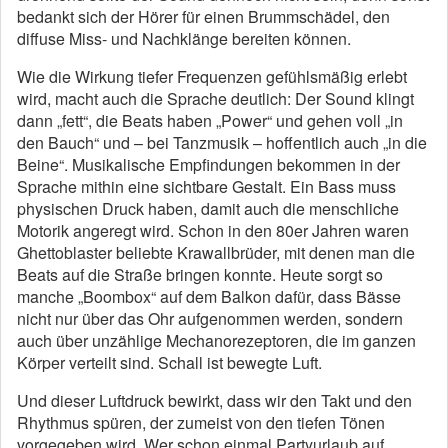
bedankt sich der Hörer für einen Brummschädel, den
diffuse Miss- und Nachklänge bereiten können.
Wie die Wirkung tiefer Frequenzen gefühlsmäßig erlebt
wird, macht auch die Sprache deutlich: Der Sound klingt
dann „fett“, die Beats haben „Power“ und gehen voll „in
den Bauch“ und – bei Tanzmusik – hoffentlich auch „in die
Beine“. Musikalische Empfindungen bekommen in der
Sprache mithin eine sichtbare Gestalt. Ein Bass muss
physischen Druck haben, damit auch die menschliche
Motorik angeregt wird. Schon in den 80er Jahren waren
Ghettoblaster beliebte Krawallbrüder, mit denen man die
Beats auf die Straße bringen konnte. Heute sorgt so
manche „Boombox“ auf dem Balkon dafür, dass Bässe
nicht nur über das Ohr aufgenommen werden, sondern
auch über unzählige Mechanorezeptoren, die im ganzen
Körper verteilt sind. Schall ist bewegte Luft.
Und dieser Luftdruck bewirkt, dass wir den Takt und den
Rhythmus spüren, der zumeist von den tiefen Tönen
vorgegeben wird. Wer schon einmal Partyurlaub auf