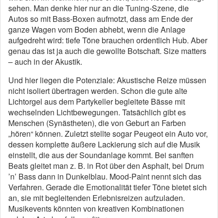
sehen. Man denke hier nur an die Tuning-Szene, die
Autos so mit Bass-Boxen aufmotzt, dass am Ende der
ganze Wagen vom Boden abhebt, wenn die Anlage
aufgedreht wird: tiefe Töne brauchen ordentlich Hub. Aber
genau das ist ja auch die gewollte Botschaft. Size matters
– auch in der Akustik.
Und hier liegen die Potenziale: Akustische Reize müssen
nicht isoliert übertragen werden. Schon die gute alte
Lichtorgel aus dem Partykeller begleitete Bässe mit
wechselnden Lichtbewegungen. Tatsächlich gibt es
Menschen (Synästheten), die von Geburt an Farben
„hören“ können. Zuletzt stellte sogar Peugeot ein Auto vor,
dessen komplette äußere Lackierung sich auf die Musik
einstellt, die aus der Soundanlage kommt. Bei sanften
Beats gleitet man z. B. in Rot über den Asphalt, bei Drum
’n’ Bass dann in Dunkelblau. Mood-Paint nennt sich das
Verfahren. Gerade die Emotionalität tiefer Töne bietet sich
an, sie mit begleitenden Erlebnisreizen aufzuladen.
Musikevents könnten von kreativen Kombinationen