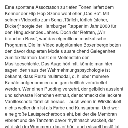
Eine spontane Assoziation zu tiefen Tönen liefert dem
Kenner der Hip-Hop-Szene wohl eher „Das Bo“. Mit
seinem Videoclip zum Song „Türlich, türlich (sicher,
Dicker)“ sorgte der Hamburger Rapper im Jahr 2000 für
den Hingucker des Jahres. Doch der Refrain, „Wir
brauchen Bass“, war das eigentliche musikalische
Programm. Die im Video aufgetürmten Boxenberge boten
den davor drapierten Models ausreichend Gelegenheit
zum textilarmen Tanz: ein Meilenstein der
Musikgeschichte. Das Auge hört mit, könnte man hier
sagen, denn aus der Wahrnehmungspsychologie ist
bekannt, dass Reize multimodal, d. h. über mehrere
Kanäle aufgenommen und ganzheitlich verarbeitet
werden. Wer einen Pudding verzehrt, der gelblich aussieht
und schwarze Körnchen enthält, der schmeckt die leckere
Vanilleschote förmlich heraus – auch wenn in Wirklichkeit
nichts weiter drin ist als Farbe und Kunstaroma. Und wer
eine große Lautsprecherbox sieht, bei der die Membran
vibriert und die Tänzerin davor rhythmisch wackelt, der
wird sich im Wummern, das er hört, auch visuell bestätigt