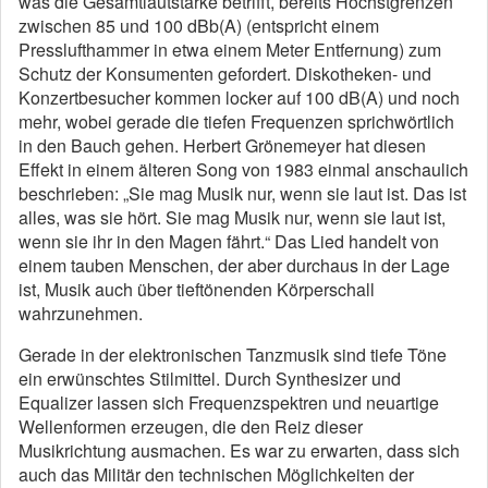
was die Gesamtlautstärke betrifft, bereits Höchstgrenzen
zwischen 85 und 100 dBb(A) (entspricht einem
Presslufthammer in etwa einem Meter Entfernung) zum
Schutz der Konsumenten gefordert. Diskotheken- und
Konzertbesucher kommen locker auf 100 dB(A) und noch
mehr, wobei gerade die tiefen Frequenzen sprichwörtlich
in den Bauch gehen. Herbert Grönemeyer hat diesen
Effekt in einem älteren Song von 1983 einmal anschaulich
beschrieben: „Sie mag Musik nur, wenn sie laut ist. Das ist
alles, was sie hört. Sie mag Musik nur, wenn sie laut ist,
wenn sie ihr in den Magen fährt.“ Das Lied handelt von
einem tauben Menschen, der aber durchaus in der Lage
ist, Musik auch über tieftönenden Körperschall
wahrzunehmen.
Gerade in der elektronischen Tanzmusik sind tiefe Töne
ein erwünschtes Stilmittel. Durch Synthesizer und
Equalizer lassen sich Frequenzspektren und neuartige
Wellenformen erzeugen, die den Reiz dieser
Musikrichtung ausmachen. Es war zu erwarten, dass sich
auch das Militär den technischen Möglichkeiten der