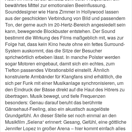
bewährtes Mittel zur emotionalen Beeinflussung.
Sounddesigner wie Hans Zimmer in Hollywood lassen
aus der geschickten Verbindung von Bild und passendem
Ton, der gerne auch im 20-Hertz-Bereich angesiedelt sein
kann, bewegende Blockbuster entstehen. Der Sound
bestimmt die Wirkung des Films maßgeblich mit, was zur
Folge hat, dass kein Kino heute ohne ein fettes Surround-
System auskommt, das die Sitze der Besucher
sprichwörtlich erbeben lässt. In manche Polster werden
sogar Motoren eingebaut, damit sich ein echtes, zum
Tiefton passendes Vibrationsbild einstellt. Ähnlich
konstruierte Armbänder für Klangfans sind erhältlich, die
sich per Funk mit einer Musikanlage synchronisieren, um
den Eindruck der Bässe direkt auf die Haut des Hörers zu
übertragen. Musik bewegt, und tiefe Frequenzen
besonders: Genau darauf beruht das berühmte
Gänsehaut-Feeling, also ein akustisch ausgelöste
Grundgefühl. An dieser Stelle sei noch einmal an den
Musikfilm „Selena“ erinnert: Gesang, Gefühl, eine göttliche
Jennifer Lopez in großer Arena – hier kommt einfach alles