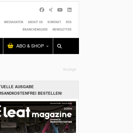
MEDIADATEN
ABOUT US
KONTAKT
RSS
BRANCHENGUIDE
NEWSLETTER
Alles
Shop
SUCHEN
ABO & SHOP
Anzeige
TUELLE AUSGABE
RSANDKOSTENFREI BESTELLEN!