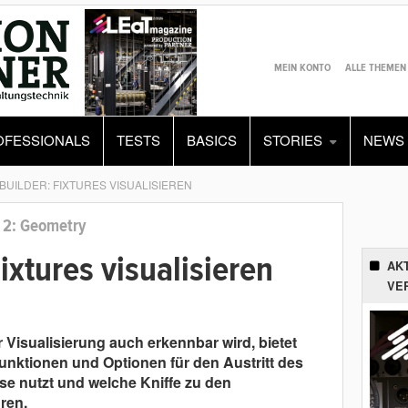
MEIN KONTO
ALLE THEMEN
OFESSIONALS
TESTS
BASICS
STORIES
NEWS
BUILDER: FIXTURES VISUALISIEREN
il 2: Geometry
ixtures visualisieren
AK
VE
r Visualisierung auch erkennbar wird, bietet
nktionen und Optionen für den Austritt des
ese nutzt und welche Kniffe zu den
ren.