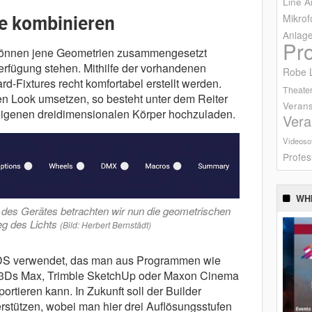
Line A
e kombinieren
Mikrof
Anlag
Pr
 können jene Geometrien zusammengesetzt
erfügung stehen. Mithilfe der vorhandenen
Robe L
-Fixtures recht komfortabel erstellt werden.
Theater
n Look umsetzen, so besteht unter dem Reiter
Verans
 eigenen dreidimensionalen Körper hochzuladen.
Vera
Videoso
Profes
WH
 des Gerätes betrachten wir nun die geometrischen
g des Lichts
(Bild: Herbert Bernstädt)
3DS verwendet, das man aus Programmen wie
k 3Ds Max, Trimble SketchUp oder Maxon Cinema
rtieren kann. In Zukunft soll der Builder
rstützen, wobei man hier drei Auflösungsstufen