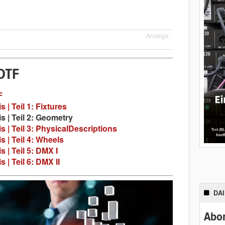
Anzeige
DTF
F
 | Teil 1: Fixtures
s | Teil 2: Geometry
s | Teil 3: PhysicalDescriptions
s | Teil 4: Wheels
 | Teil 5: DMX I
 | Teil 6: DMX II
DA
Abon