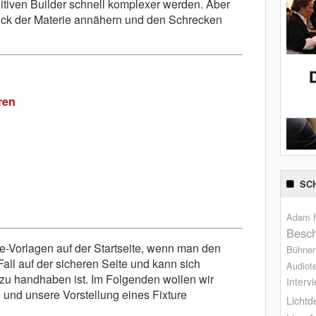
itiven Builder schnell komplexer werden. Aber
tück der Materie annähern und den Schrecken
ren
SC
Adam H
Besch
re-Vorlagen auf der Startseite, wenn man den
Bühne
 Fall auf der sicheren Seite und kann sich
Audiot
zu handhaben ist. Im Folgenden wollen wir
Interv
und unsere Vorstellung eines Fixture
Lichtd