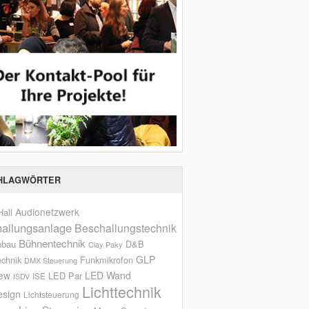
HLAGWÖRTER
Audionetzwerk
all
allungsanlage
Beschallungstechnik
Bühnentechnik
nbau
D&B
Clay Paky
GLP
echnik
Funkmikrofon
DMX Steuerung
iew
LED Wand
LED Par
ISE
ISDV
Lichttechnik
esign
Lichtsteuerung