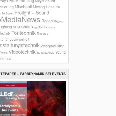
Live-Streaming
rray
Meyer Sound
Mischpult
onierung
Moving Head
PA
Prolight + Sound
e
PA Boxen
oMediaNews
Report
Rigging
ighting
Shure
SGM
Stage|Set|Scenery
Tontechnik
technik
Traverse
taltungssicherheit
nstaltungstechnik
Videoproduktion
Videotechnik
Young
ftware
Yamaha Audio
sionals
ITEPAPER – FARBDYNAMIK BEI EVENTS