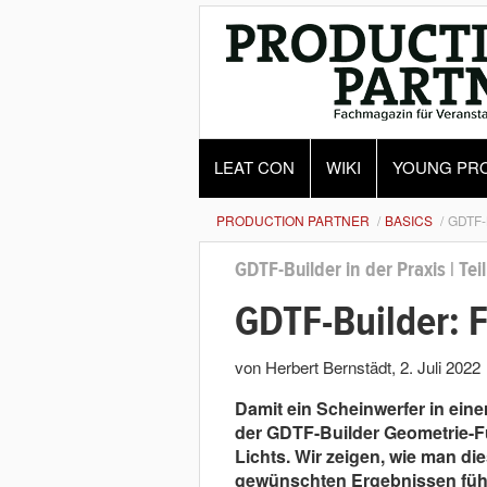
LEAT CON
WIKI
YOUNG PR
PRODUCTION PARTNER
BASICS
GDTF-
GDTF-Builder in der Praxis | Te
GDTF-Builder: F
von Herbert Bernstädt
,
2. Juli 2022
Damit ein Scheinwerfer in eine
der GDTF-Builder Geometrie-Fu
Lichts. Wir zeigen, wie man di
gewünschten Ergebnissen füh