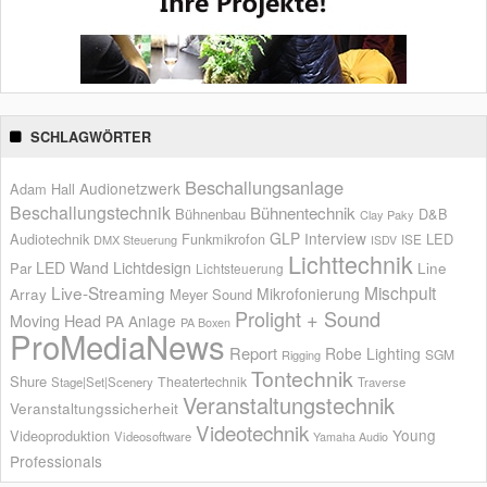
SCHLAGWÖRTER
Beschallungsanlage
Audionetzwerk
Adam Hall
Beschallungstechnik
Bühnentechnik
Bühnenbau
D&B
Clay Paky
GLP
Interview
Audiotechnik
Funkmikrofon
LED
ISE
DMX Steuerung
ISDV
Lichttechnik
LED Wand
Lichtdesign
Par
Line
Lichtsteuerung
Live-Streaming
Mischpult
Mikrofonierung
Array
Meyer Sound
Prolight + Sound
Moving Head
PA Anlage
PA Boxen
ProMediaNews
Report
Robe Lighting
SGM
Rigging
Tontechnik
Shure
Theatertechnik
Stage|Set|Scenery
Traverse
Veranstaltungstechnik
Veranstaltungssicherheit
Videotechnik
Young
Videoproduktion
Videosoftware
Yamaha Audio
Professionals