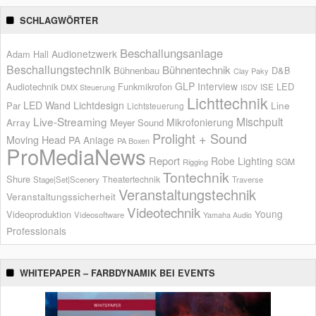
SCHLAGWÖRTER
Beschallungsanlage
Audionetzwerk
Adam Hall
Beschallungstechnik
Bühnentechnik
Bühnenbau
D&B
Clay Paky
GLP
Interview
Audiotechnik
Funkmikrofon
LED
ISE
DMX Steuerung
ISDV
Lichttechnik
LED Wand
Lichtdesign
Par
Line
Lichtsteuerung
Live-Streaming
Mischpult
Mikrofonierung
Array
Meyer Sound
Prolight + Sound
Moving Head
PA Anlage
PA Boxen
ProMediaNews
Report
Robe Lighting
SGM
Rigging
Tontechnik
Shure
Theatertechnik
Stage|Set|Scenery
Traverse
Veranstaltungstechnik
Veranstaltungssicherheit
Videotechnik
Young
Videoproduktion
Videosoftware
Yamaha Audio
Professionals
WHITEPAPER – FARBDYNAMIK BEI EVENTS