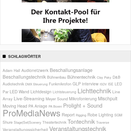
SCHLAGWÖRTER
Beschallungsanlage
Audionetzwerk
Adam Hall
Beschallungstechnik
Bühnentechnik
Bühnenbau
D&B
Clay Paky
GLP
Interview
Audiotechnik
Funkmikrofon
LED
ISE
DMX Steuerung
ISDV
Lichttechnik
LED Wand
Lichtdesign
Par
Line
Lichtsteuerung
Live-Streaming
Mischpult
Mikrofonierung
Array
Meyer Sound
Prolight + Sound
Moving Head
PA Anlage
PA Boxen
ProMediaNews
Report
Robe Lighting
SGM
Rigging
Tontechnik
Shure
Theatertechnik
Stage|Set|Scenery
Traverse
Veranstaltungstechnik
Veranstaltungssicherheit