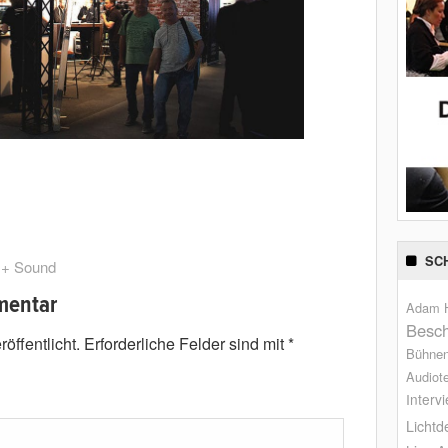
SC
t + Sound
mentar
Adam H
Besch
öffentlicht.
Erforderliche Felder sind mit
*
Bühne
Audiot
Interv
Lichtd