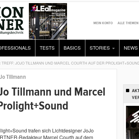
MEIN KONTO
ALLE THEMEN
OFESSIONALS
TESTS
BASICS
STORIES
NEWS
 TREFF: JOJO TILLMANN UND MARCEL COURTH AUF DER PROLIGHT+SOUN
Jo Tillmann
oJo Tillmann und Marcel
AK
VE
 Prolight+Sound
ight+Sound trafen sich Lichtdesigner JoJo
TNER-Redakteur Marcel Courth auf dem