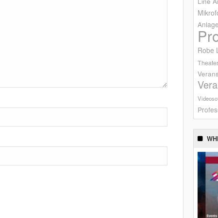
Line A
Mikrof
Anlag
Pr
Robe L
Theater
Verans
Vera
Videoso
Profes
WH