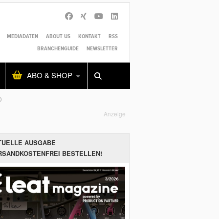
MEDIADATEN
ABOUT US
KONTAKT
RSS
BRANCHENGUIDE
NEWSLETTER
Alles
Shop
SUCHEN
ABO & SHOP
D
Anzeige
TUELLE AUSGABE
RSANDKOSTENFREI BESTELLEN!