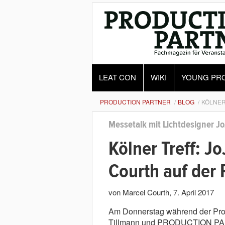
LEAT CON
WIKI
YOUNG PR
PRODUCTION PARTNER
BLOG
KÖLNER
Messetalk mit Lichtdesigner Jo
Kölner Treff: J
Courth auf der
von Marcel Courth
,
7. April 2017
Am Donnerstag während der Prol
Tillmann und PRODUCTION PAR