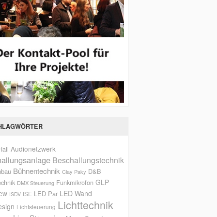
HLAGWÖRTER
Audionetzwerk
all
allungsanlage
Beschallungstechnik
Bühnentechnik
nbau
D&B
Clay Paky
GLP
echnik
Funkmikrofon
DMX Steuerung
iew
LED Wand
LED Par
ISE
ISDV
Lichttechnik
esign
Lichtsteuerung