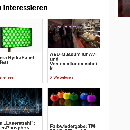
 interessieren
AED-Museum für AV-
era HydraPanel
und
Test
Veranstaltungstechni
k
iterlesen
Weiterlesen
n „Laserstrahl“:
Farbwiedergabe: TM-
er-Phosphor-