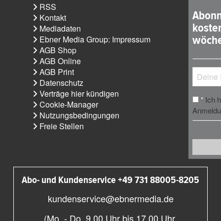
RSS
Abonn
Kontakt
koste
Mediadaten
wöche
Ebner Media Group: Impressum
AGB Shop
AGB Online
AGB Print
Datenschutz
Verträge hier kündigen
Ich 
*
Cookie-Manager
Anmeldun
Nutzungsbedingungen
Freie Stellen
Abo- und Kundenservice +49 731 88005-8205
kundenservice@ebnermedia.de
(Mo. - Do. 9.00 Uhr bis 17.00 Uhr,