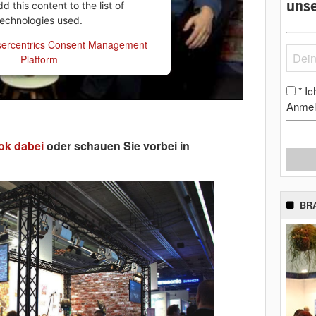
unse
 this content to the list of
technologies used.
ercentrics Consent Management
Platform
Ic
*
Anmel
ok dabei
oder schauen Sie vorbei in
BR