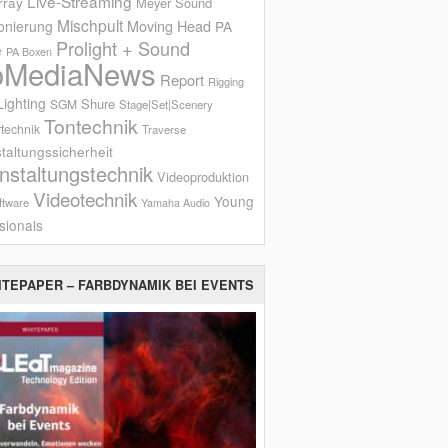
Live-Streaming
rray
Meyer Sound
Mischpult
onierung
Moving Head
PA
Prolight + Sound
e
PA Boxen
oMediaNews
Report
Rigging
ighting
Shure
SGM
Stage|Set|Scenery
Tontechnik
technik
Traverse
taltungssicherheit
nstaltungstechnik
Videoproduktion
Videotechnik
Young
ftware
Yamaha Audio
sionals
ITEPAPER – FARBDYNAMIK BEI EVENTS