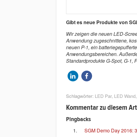
Gibt es neue Produkte von SGM
Wir zeigen die neuen LED-Screen
Anwendung zugeschnittene, koste
neuen P-1, ein batteriegepufferte
Anwendungsbereichen. Außerdem
Standardprodukte G-Spot, G-1, P
Schlagwörter:
LED Par
,
LED Wand
Kommentar zu diesem Art
Pingbacks
SGM Demo Day 2016: 3 F