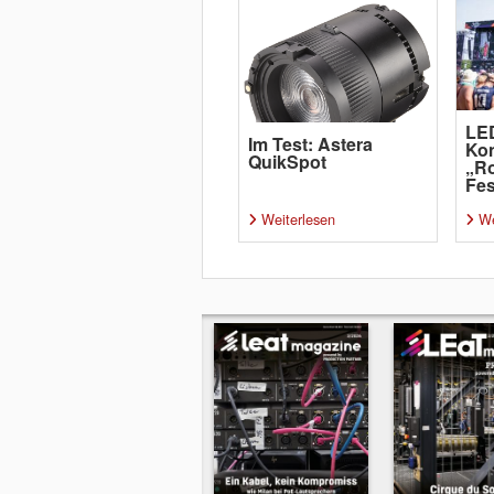
LED
Im Test: Astera
Kon
QuikSpot
„Ro
Fes
Weiterlesen
We