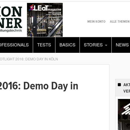
MEIN KONTO
ALLE THEMEN
OFESSIONALS
TESTS
BASICS
STORIES
NEWS
OTLIGHT 2016: DEMO DAY IN KÖLN
2016: Demo Day in
AK
VE