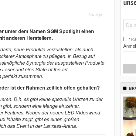
unse
Anzeige
ber unter dem Namen SGM Spotlight einen
 anderen Herstellern.
Ic
*
Anmel
arin, neue Produkte vorzustellen, als auch
ckerer Atmosphäre zu pflegen. In Bezug auf
bestmögliche Synergie der ausgestellten Produkte
 Laser und eine State-of-the-art-
h perfekt zusammen.
oder ist der Rahmen zeitlich offen gehalten?
BR
gieren. D.h. es gibt keine spezielle Uhrzeit zu der
on gibt, sondern eine Menge einzelner,
er Features. Neben der neuen LED-Videowand
 Inhalte zeigt, gibt es einen großen
ch das Event in der Lanxess-Arena.