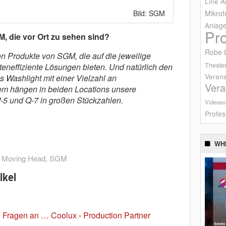
Line A
Mikrof
Bild: SGM
Anlag
Pr
, die vor Ort zu sehen sind?
Robe L
 Produkte von SGM, die auf die jeweilige
Theater
neffiziente Lösungen bieten. Und natürlich den
Verans
s Washlight mit einer Vielzahl an
Vera
 hängen in beiden Locations unsere
-5 und Q-7 in großen Stückzahlen.
Videoso
Profes
WH
,
Moving Head
,
SGM
ikel
ragen an … Coolux › Production Partner