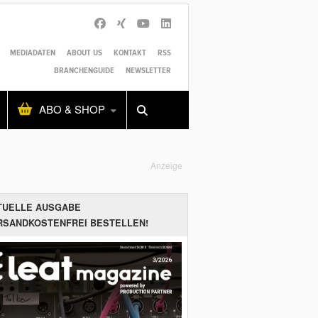
MEDIADATEN
ABOUT US
KONTAKT
RSS
BRANCHENGUIDE
NEWSLETTER
Alles
Shop
SUCHEN
ABO & SHOP
Anzeige
TUELLE AUSGABE
RSANDKOSTENFREI BESTELLEN!