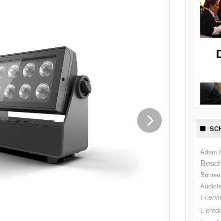
SC
Adam H
Besch
Bühne
Audiot
Interv
Lichtd