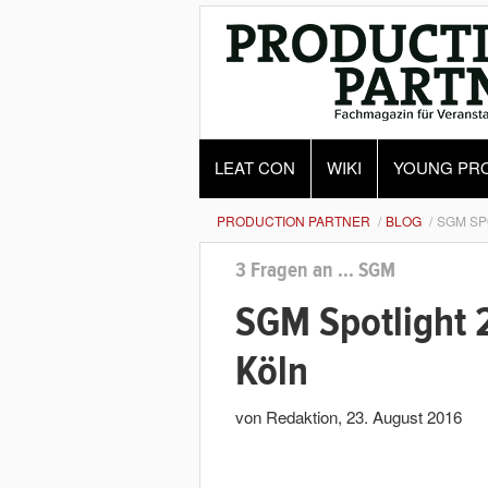
LEAT CON
WIKI
YOUNG PR
PRODUCTION PARTNER
BLOG
SGM SP
3 Fragen an ... SGM
SGM Spotlight 
Köln
von Redaktion
,
23. August 2016