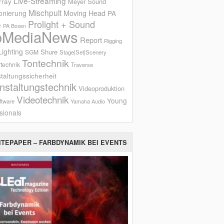
Live-Streaming
rray
Meyer Sound
Mischpult
onierung
Moving Head
PA
Bild: SG
Prolight + Sound
e
PA Boxen
oMediaNews
Report
Rigging
ighting
Shure
SGM
Stage|Set|Scenery
Tontechnik
technik
Traverse
taltungssicherheit
nstaltungstechnik
Videoproduktion
Videotechnik
Young
ftware
Yamaha Audio
sionals
ITEPAPER – FARBDYNAMIK BEI EVENTS