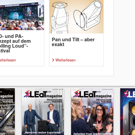
- und PA-
Pan und Tilt – aber
zept auf dem
exakt
lling Loud“-
tival
iterlesen
Weiterlesen