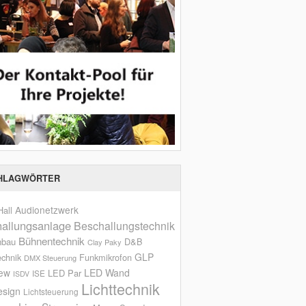
HLAGWÖRTER
Audionetzwerk
all
allungsanlage
Beschallungstechnik
Bühnentechnik
nbau
D&B
Clay Paky
GLP
echnik
Funkmikrofon
DMX Steuerung
iew
LED Wand
LED Par
ISE
ISDV
Lichttechnik
esign
Lichtsteuerung