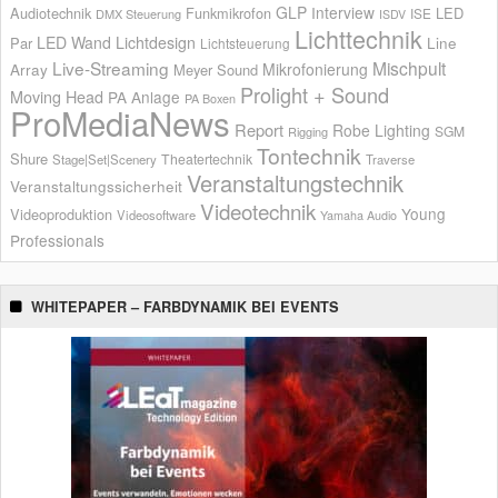
GLP
Interview
Audiotechnik
Funkmikrofon
LED
ISE
DMX Steuerung
ISDV
Lichttechnik
LED Wand
Lichtdesign
Par
Line
Lichtsteuerung
Live-Streaming
Mischpult
Mikrofonierung
Array
Meyer Sound
Prolight + Sound
Moving Head
PA Anlage
PA Boxen
ProMediaNews
Report
Robe Lighting
SGM
Rigging
Tontechnik
Shure
Theatertechnik
Stage|Set|Scenery
Traverse
Veranstaltungstechnik
Veranstaltungssicherheit
Videotechnik
Young
Videoproduktion
Videosoftware
Yamaha Audio
Professionals
WHITEPAPER – FARBDYNAMIK BEI EVENTS