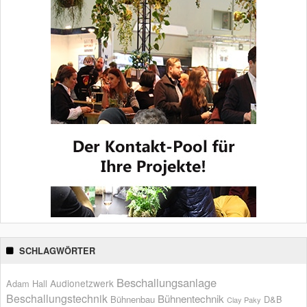
SCHLAGWÖRTER
Beschallungsanlage
Audionetzwerk
Adam Hall
Beschallungstechnik
Bühnentechnik
Bühnenbau
D&B
Clay Paky