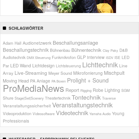
SCHLAGWÖRTER
Beschallungsanlage
Audionetzwerk
Adam Hall
Beschallungstechnik
Bühnentechnik
Bühnenbau
D&B
Clay Paky
GLP
Interview
Audiotechnik
Funkmikrofon
LED
ISE
DMX Steuerung
ISDV
Lichttechnik
LED Wand
Lichtdesign
Par
Line
Lichtsteuerung
Live-Streaming
Mischpult
Mikrofonierung
Array
Meyer Sound
Prolight + Sound
Moving Head
PA Anlage
PA Boxen
ProMediaNews
Report
Robe Lighting
SGM
Rigging
Tontechnik
Shure
Theatertechnik
Stage|Set|Scenery
Traverse
Veranstaltungstechnik
Veranstaltungssicherheit
Videotechnik
Young
Videoproduktion
Videosoftware
Yamaha Audio
Professionals