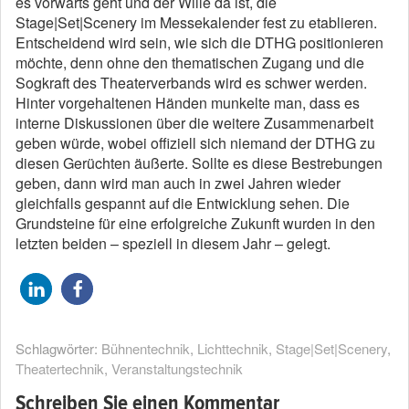
es vorwärts geht und der Wille da ist, die
Stage|Set|Scenery im Messekalender fest zu etablieren.
Entscheidend wird sein, wie sich die DTHG positionieren
möchte, denn ohne den thematischen Zugang und die
Sogkraft des Theaterverbands wird es schwer werden.
Hinter vorgehaltenen Händen munkelte man, dass es
interne Diskussionen über die weitere Zusammenarbeit
geben würde, wobei offiziell sich niemand der DTHG zu
diesen Gerüchten äußerte. Sollte es diese Bestrebungen
geben, dann wird man auch in zwei Jahren wieder
gleichfalls gespannt auf die Entwicklung sehen. Die
Grundsteine für eine erfolgreiche Zukunft wurden in den
letzten beiden – speziell in diesem Jahr – gelegt.
Schlagwörter:
Bühnentechnik
,
Lichttechnik
,
Stage|Set|Scenery
,
Theatertechnik
,
Veranstaltungstechnik
Schreiben Sie einen Kommentar