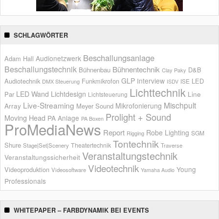
SCHLAGWÖRTER
Beschallungsanlage
Audionetzwerk
Adam Hall
Beschallungstechnik
Bühnentechnik
Bühnenbau
D&B
Clay Paky
GLP
Interview
Audiotechnik
Funkmikrofon
LED
ISE
DMX Steuerung
ISDV
Lichttechnik
LED Wand
Lichtdesign
Par
Line
Lichtsteuerung
Live-Streaming
Mischpult
Mikrofonierung
Array
Meyer Sound
Prolight + Sound
Moving Head
PA Anlage
PA Boxen
ProMediaNews
Report
Robe Lighting
SGM
Rigging
Tontechnik
Shure
Theatertechnik
Stage|Set|Scenery
Traverse
Veranstaltungstechnik
Veranstaltungssicherheit
Videotechnik
Young
Videoproduktion
Videosoftware
Yamaha Audio
Professionals
WHITEPAPER – FARBDYNAMIK BEI EVENTS