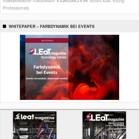
Young
Videoproduktion
Videosoftware
Yamaha Audio
Professionals
WHITEPAPER – FARBDYNAMIK BEI EVENTS