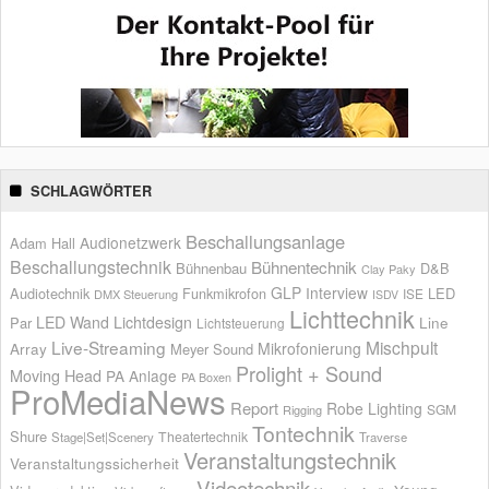
SCHLAGWÖRTER
Beschallungsanlage
Audionetzwerk
Adam Hall
Beschallungstechnik
Bühnentechnik
Bühnenbau
D&B
Clay Paky
GLP
Interview
Audiotechnik
Funkmikrofon
LED
ISE
DMX Steuerung
ISDV
Lichttechnik
LED Wand
Lichtdesign
Par
Line
Lichtsteuerung
Live-Streaming
Mischpult
Mikrofonierung
Array
Meyer Sound
Prolight + Sound
Moving Head
PA Anlage
PA Boxen
ProMediaNews
Report
Robe Lighting
SGM
Rigging
Tontechnik
Shure
Theatertechnik
Stage|Set|Scenery
Traverse
Veranstaltungstechnik
Veranstaltungssicherheit
Videotechnik