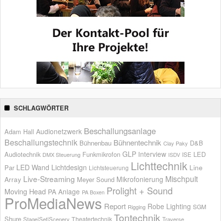
SCHLAGWÖRTER
Beschallungsanlage
Audionetzwerk
Adam Hall
Beschallungstechnik
Bühnentechnik
Bühnenbau
D&B
Clay Paky
GLP
Interview
Audiotechnik
Funkmikrofon
LED
ISE
DMX Steuerung
ISDV
Lichttechnik
LED Wand
Lichtdesign
Par
Line
Lichtsteuerung
Live-Streaming
Mischpult
Mikrofonierung
Array
Meyer Sound
Prolight + Sound
Moving Head
PA Anlage
PA Boxen
ProMediaNews
Report
Robe Lighting
SGM
Rigging
Tontechnik
Shure
Theatertechnik
Stage|Set|Scenery
Traverse