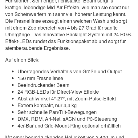
Funktionen. Sein enger, lichtstarker Beam sorgt für
kräftige, lebendige Mid-Air-Effekte, wie man sie sonst nur
von Scheinwerfern mit sehr viel höherer Leistung kennt.
Die Fresnellinse erzeugt einen weichen Wash und sorgt
mit einem Zoombereich von 4 bis 27 Grad für sanfte
Übergänge. Das innovative Backlight-System mit 24 RGB-
Effekt-LEDs rundet das Funktionspaket ab und sorgt für
atemberaubende Ergebnisse.
Auf einen Blick:
Überragendes Verhältnis von Größe und Output
150 mm Fresnellinse
Beeindruckender Beam
24 RGB-LEDs für Direct-View Effekte
Abstrahlwinkel 4°-27°, mit Zoom-Pulse-Effekt
Extrem kompakt, nur 4,4 kg
Sehr schnelle Pan/Tilt-Bewegungen
DMX, RDM, Art-Net, sACN und P3-Steuerung
4er-Bar und Grid-Mount-Ring optional erhältlich
Mit einer beeindruckenden Helligkeit von 2.400 lm und