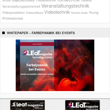
Shure
Theatertechnik
Stage|Set|Scenery
Traverse
Veranstaltungstechnik
Veranstaltungssicherheit
Videotechnik
Young
Videoproduktion
Videosoftware
Yamaha Audio
Professionals
WHITEPAPER – FARBDYNAMIK BEI EVENTS