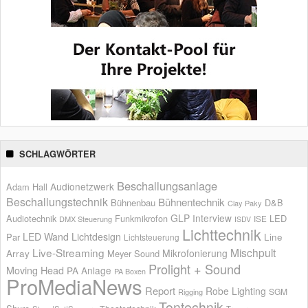
SCHLAGWÖRTER
Beschallungsanlage
Audionetzwerk
Adam Hall
Beschallungstechnik
Bühnentechnik
Bühnenbau
D&B
Clay Paky
GLP
Interview
Audiotechnik
Funkmikrofon
LED
ISE
DMX Steuerung
ISDV
Lichttechnik
LED Wand
Lichtdesign
Par
Line
Lichtsteuerung
Live-Streaming
Mischpult
Mikrofonierung
Array
Meyer Sound
Prolight + Sound
Moving Head
PA Anlage
PA Boxen
ProMediaNews
Report
Robe Lighting
SGM
Rigging
Tontechnik