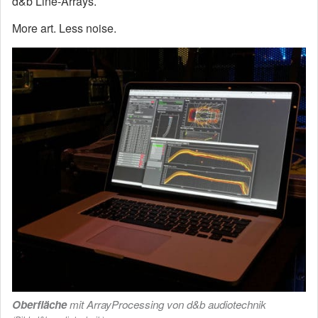
d&b Line-Arrays.
More art. Less noise.
Oberfläche
mit ArrayProcessing von d&b audiotechnik