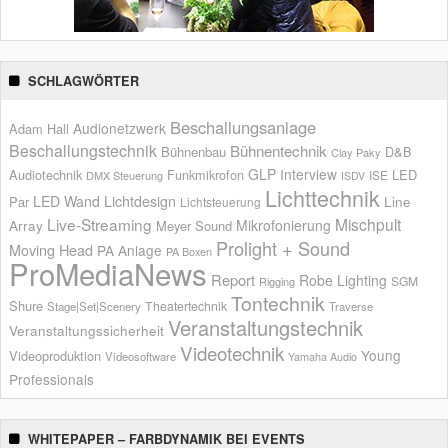
SCHLAGWÖRTER
Beschallungsanlage
Audionetzwerk
Adam Hall
Beschallungstechnik
Bühnentechnik
Bühnenbau
D&B
Clay Paky
GLP
Interview
Audiotechnik
Funkmikrofon
LED
ISE
DMX Steuerung
ISDV
Lichttechnik
LED Wand
Lichtdesign
Par
Line
Lichtsteuerung
Live-Streaming
Mischpult
Mikrofonierung
Array
Meyer Sound
Prolight + Sound
Moving Head
PA Anlage
PA Boxen
ProMediaNews
Report
Robe Lighting
SGM
Rigging
Tontechnik
Shure
Theatertechnik
Stage|Set|Scenery
Traverse
Veranstaltungstechnik
Veranstaltungssicherheit
Videotechnik
Young
Videoproduktion
Videosoftware
Yamaha Audio
Professionals
WHITEPAPER – FARBDYNAMIK BEI EVENTS