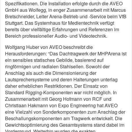
Spezifikationen. Die Installation erfolgte durch die AVEO
GmbH aus Wolfegg, in enger Zusammenarbeit mit Marcus
Bretschneider, Leiter Arena-Betrieb und -Service beim VfB
Stuttgart. Das Systemhaus für Medientechnik verfügt
bereits über vielfältige Erfahrungen und Referenzen im
Bereich professioneller Audio- und Videotechnik.
Wolfgang Huber von AVEO beschreibt die
Herausforderungen: “Das Dachtragwerk der MHPArena ist
ein sensibles statisches Gebilde, basierend auf
ringförmigen und radialen Stahlseilen. Sowohl der
Anschlag als auch die Dimensionierung der
Lautsprechersysteme und deren Halterungen unterlag
daher erheblichen Restriktionen. Der Einsatz von
Standard Rigging-Komponenten war nicht möglich. In
Zusammenarbeit mit Georg Hofmann von RCF und
Christiaan Hakmann von Expo Engineering hat AVEO
eine Vielzahl von Sonderkomponenten zum Anschlag der
Beschallungskomponenten am Tragwerk entwickelt. Die
Gewichtsoptimierung des Gesamtsystems stand dabei im
Vordergrund. Weiterhin wurden die exakten