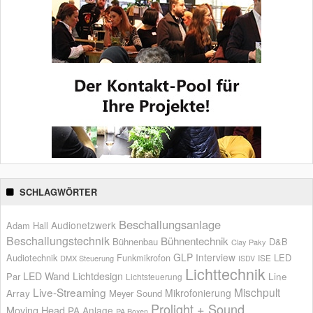
SCHLAGWÖRTER
Beschallungsanlage
Audionetzwerk
Adam Hall
Beschallungstechnik
Bühnentechnik
Bühnenbau
D&B
Clay Paky
GLP
Interview
Audiotechnik
Funkmikrofon
LED
ISE
DMX Steuerung
ISDV
Lichttechnik
LED Wand
Lichtdesign
Par
Line
Lichtsteuerung
Live-Streaming
Mischpult
Mikrofonierung
Array
Meyer Sound
Prolight + Sound
Moving Head
PA Anlage
PA Boxen