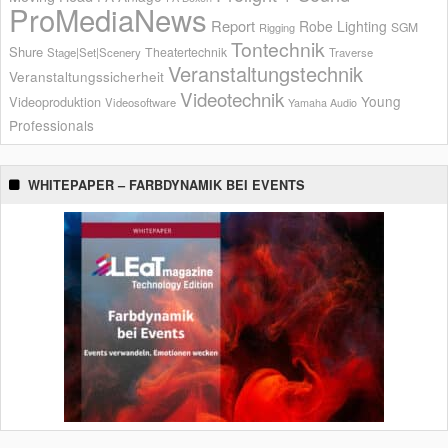
ProMediaNews
Report
Robe Lighting
SGM
Rigging
Tontechnik
Shure
Theatertechnik
Stage|Set|Scenery
Traverse
Veranstaltungstechnik
Veranstaltungssicherheit
Videotechnik
Young
Videoproduktion
Videosoftware
Yamaha Audio
Professionals
WHITEPAPER – FARBDYNAMIK BEI EVENTS