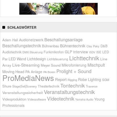
SCHLAGWÖRTER
Beschallungsanlage
Audionetzwerk
Adam Hall
Beschallungstechnik
Bühnentechnik
Bühnenbau
D&B
Clay Paky
GLP
Interview
Audiotechnik
Funkmikrofon
LED
ISE
DMX Steuerung
ISDV
Lichttechnik
LED Wand
Lichtdesign
Par
Line
Lichtsteuerung
Live-Streaming
Mischpult
Mikrofonierung
Array
Meyer Sound
Prolight + Sound
Moving Head
PA Anlage
PA Boxen
ProMediaNews
Report
Robe Lighting
SGM
Rigging
Tontechnik
Shure
Theatertechnik
Stage|Set|Scenery
Traverse
Veranstaltungstechnik
Veranstaltungssicherheit
Videotechnik
Young
Videoproduktion
Videosoftware
Yamaha Audio
Professionals