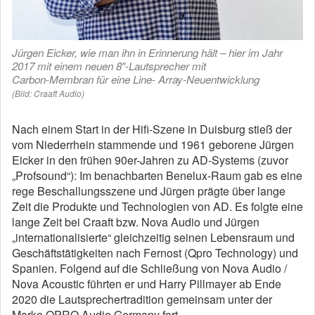
Jürgen Eicker, wie man ihn in Erinnerung hält – hier im Jahr
2017 mit einem neuen 8″-Lautsprecher mit
Carbon-Membran für eine Line- Array-Neuentwicklung
(Bild: Craaft Audio)
Nach einem Start in der Hifi-Szene in Duisburg stieß der
vom Niederrhein stammende und 1961 geborene Jürgen
Eicker in den frühen 90er-Jahren zu AD-Systems (zuvor
„Profsound“): Im benachbarten Benelux-Raum gab es eine
rege Beschallungsszene und Jürgen prägte über lange
Zeit die Produkte und Technologien von AD. Es folgte eine
lange Zeit bei Craaft bzw. Nova Audio und Jürgen
„internationalisierte“ gleichzeitig seinen Lebensraum und
Geschäftstätigkeiten nach Fernost (Qpro Technology) und
Spanien. Folgend auf die Schließung von Nova Audio /
Nova Acoustic führten er und Harry Pillmayer ab Ende
2020 die Lautsprechertradition gemeinsam unter der
Marke QPRO Audio Germany fort.