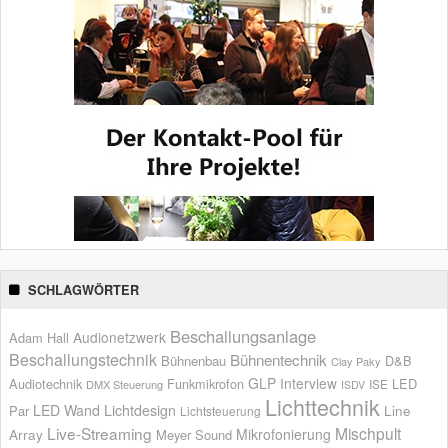
SCHLAGWÖRTER
Beschallungsanlage
Audionetzwerk
Adam Hall
Beschallungstechnik
Bühnentechnik
Bühnenbau
D&B
Clay Paky
GLP
Interview
Audiotechnik
Funkmikrofon
LED
ISE
DMX Steuerung
ISDV
Lichttechnik
LED Wand
Lichtdesign
Par
Line
Lichtsteuerung
Live-Streaming
Mischpult
Mikrofonierung
Array
Meyer Sound