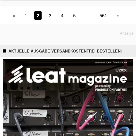
«
1
2
3
4
5
…
561
»
Anzeige
AKTUELLE AUSGABE VERSANDKOSTENFREI BESTELLEN!