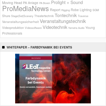
Prolight + Sound
Moving Head
PA Anlage
PA Boxen
ProMediaNews
Report
Robe Lighting
SGM
Rigging
Tontechnik
Shure
Theatertechnik
Stage|Set|Scenery
Traverse
Veranstaltungstechnik
Veranstaltungssicherheit
Videotechnik
Young
Videoproduktion
Videosoftware
Yamaha Audio
Professionals
WHITEPAPER – FARBDYNAMIK BEI EVENTS