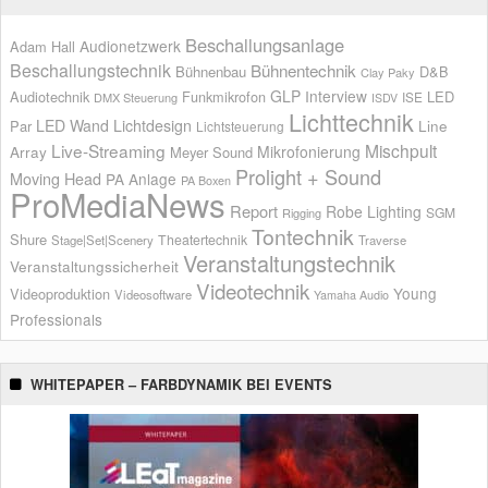
Beschallungsanlage
Audionetzwerk
Adam Hall
Beschallungstechnik
Bühnentechnik
Bühnenbau
D&B
Clay Paky
GLP
Interview
Audiotechnik
Funkmikrofon
LED
ISE
DMX Steuerung
ISDV
Lichttechnik
LED Wand
Lichtdesign
Par
Line
Lichtsteuerung
Live-Streaming
Mischpult
Mikrofonierung
Array
Meyer Sound
Prolight + Sound
Moving Head
PA Anlage
PA Boxen
ProMediaNews
Report
Robe Lighting
SGM
Rigging
Tontechnik
Shure
Theatertechnik
Stage|Set|Scenery
Traverse
Veranstaltungstechnik
Veranstaltungssicherheit
Videotechnik
Young
Videoproduktion
Videosoftware
Yamaha Audio
Professionals
WHITEPAPER – FARBDYNAMIK BEI EVENTS