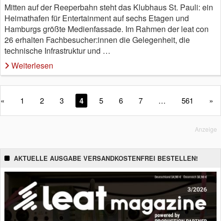
Mitten auf der Reeperbahn steht das Klubhaus St. Pauli: ein
Heimathafen für Entertainment auf sechs Etagen und
Hamburgs größte Medienfassade. Im Rahmen der leat con
26 erhalten Fachbesucher:innen die Gelegenheit, die
technische Infrastruktur und …
Weiterlesen
«
1
2
3
4
5
6
7
…
561
»
Anzeige
AKTUELLE AUSGABE VERSANDKOSTENFREI BESTELLEN!