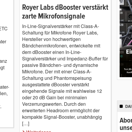
Royer Labs dBooster verstärkt
zarte Mikrofonsignale
In-Line-Signalverstärker mit Class-A-
 ETC
Schaltung für Mikrofone Royer Labs,
n
Hersteller von hochwertigen
ter
Bändchenmikrofonen, entwickelte mit
dem dBooster einen In-Line-
Signalverstärker und Impedanz-Buffer für
ganz
passive Bändchen- und dynamische
gt
Mikrofone. Der mit einer Class-A-
Schaltung und Phantomspeisung
ausgestattete dBooster verstärkt
ter-
eingehende Signale mit wahlweise 12
len,
oder 20 dB Gain bei minimalen
Verzerrungswerten. Durch den
.
DA
erweiterten Headroom ermöglicht der
kompakte Signal-Booster, unabhängig
Abon
[…]
unse