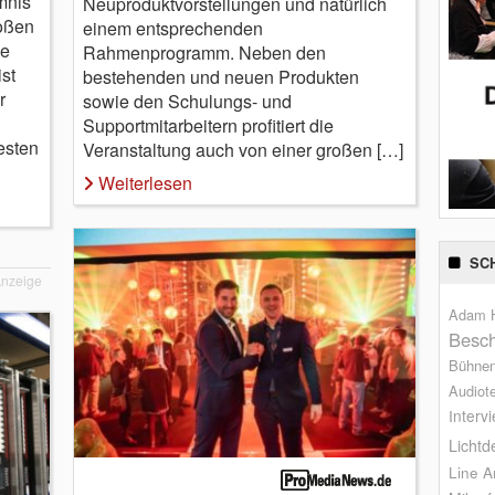
mnis
Neuproduktvorstellungen und natürlich
oßen
einem entsprechenden
de
Rahmenprogramm. Neben den
st
bestehenden und neuen Produkten
r
sowie den Schulungs- und
Supportmitarbeitern profitiert die
esten
Veranstaltung auch von einer großen […]
Weiterlesen
SC
nzeige
Adam H
Besch
Bühne
Audiot
Interv
Lichtd
Line A