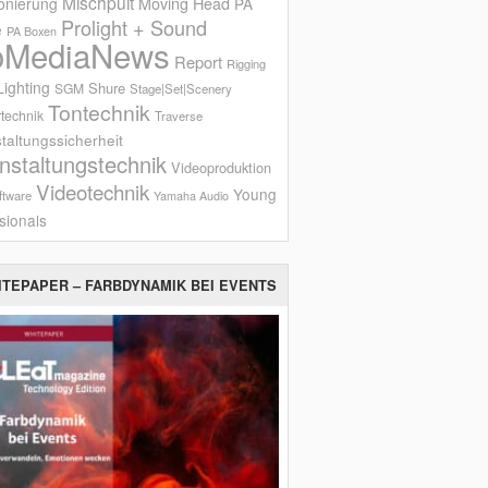
Mischpult
onierung
Moving Head
PA
Prolight + Sound
e
PA Boxen
oMediaNews
Report
Rigging
ighting
Shure
SGM
Stage|Set|Scenery
Tontechnik
technik
Traverse
taltungssicherheit
nstaltungstechnik
Videoproduktion
Videotechnik
Young
ftware
Yamaha Audio
sionals
ITEPAPER – FARBDYNAMIK BEI EVENTS