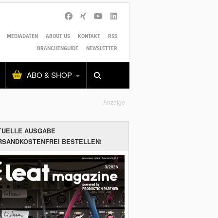
MEDIADATEN
ABOUT US
KONTAKT
RSS
BRANCHENGUIDE
NEWSLETTER
Alles
Shop
SUCHEN
ABO & SHOP
Anzeige
TUELLE AUSGABE
RSANDKOSTENFREI BESTELLEN!