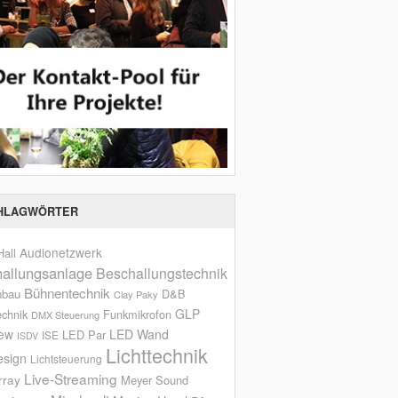
HLAGWÖRTER
Audionetzwerk
all
allungsanlage
Beschallungstechnik
Bühnentechnik
nbau
D&B
Clay Paky
GLP
echnik
Funkmikrofon
DMX Steuerung
iew
LED Wand
LED Par
ISE
ISDV
Lichttechnik
esign
Lichtsteuerung
Live-Streaming
rray
Meyer Sound