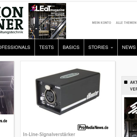
MEIN KONTO
ALLE THEMEN
OFESSIONALS
TESTS
BASICS
STORIES
NEWS
AK
VE
In-Line-Signalverstärker