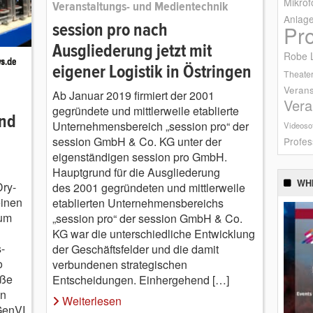
Mikrof
Veranstaltungs- und Medientechnik
Anlag
session pro nach
Pr
Ausgliederung jetzt mit
Robe L
eigener Logistik in Östringen
Theater
Verans
Ab Januar 2019 firmiert der 2001
Vera
gegründete und mittlerweile etablierte
und
Unternehmensbereich „session pro“ der
Videoso
session GmbH & Co. KG unter der
Profes
eigenständigen session pro GmbH.
Hauptgrund für die Ausgliederung
WH
Dry-
des 2001 gegründeten und mittlerweile
einen
etablierten Unternehmensbereichs
 um
„session pro“ der session GmbH & Co.
KG war die unterschiedliche Entwicklung
-
der Geschäftsfelder und die damit
o
verbundenen strategischen
oße
Entscheidungen. Einhergehend […]
on
Weiterlesen
GenVI