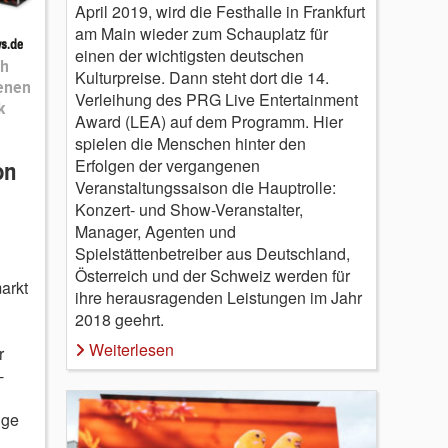
April 2019, wird die Festhalle in Frankfurt
am Main wieder zum Schauplatz für
einen der wichtigsten deutschen
ch
Kulturpreise. Dann steht dort die 14.
denen
Verleihung des PRG Live Entertainment
k
Award (LEA) auf dem Programm. Hier
spielen die Menschen hinter den
Erfolgen der vergangenen
on
Veranstaltungssaison die Hauptrolle:
h
Konzert- und Show-Veranstalter,
Manager, Agenten und
Spielstättenbetreiber aus Deutschland,
Österreich und der Schweiz werden für
arkt
ihre herausragenden Leistungen im Jahr
2018 geehrt.
Weiterlesen
r
-
ige