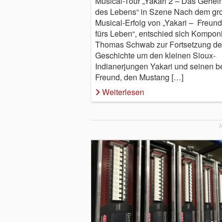
Musical-Tour „Yakari 2 – Das Gehei
des Lebens“ in Szene Nach dem gr
Musical-Erfolg von „Yakari – Freun
fürs Leben“, entschied sich Komponi
Thomas Schwab zur Fortsetzung de
Geschichte um den kleinen Sioux-
Indianerjungen Yakari und seinen b
Freund, den Mustang […]
Weiterlesen
A