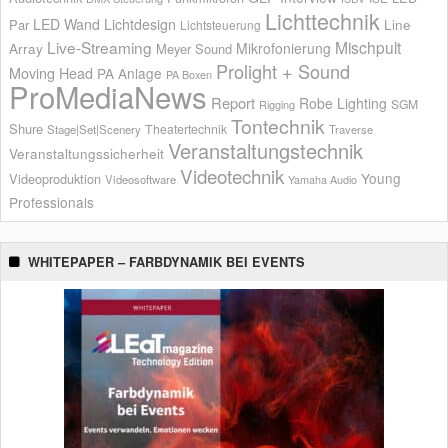
Lichttechnik
LED Wand
Lichtdesign
Par
Line
Lichtsteuerung
Live-Streaming
Mischpult
Mikrofonierung
Array
Meyer Sound
Prolight + Sound
Moving Head
PA Anlage
PA Boxen
ProMediaNews
Report
Robe Lighting
SGM
Rigging
Tontechnik
Shure
Theatertechnik
Stage|Set|Scenery
Traverse
Veranstaltungstechnik
Veranstaltungssicherheit
Videotechnik
Young
Videoproduktion
Videosoftware
Yamaha Audio
Professionals
WHITEPAPER – FARBDYNAMIK BEI EVENTS