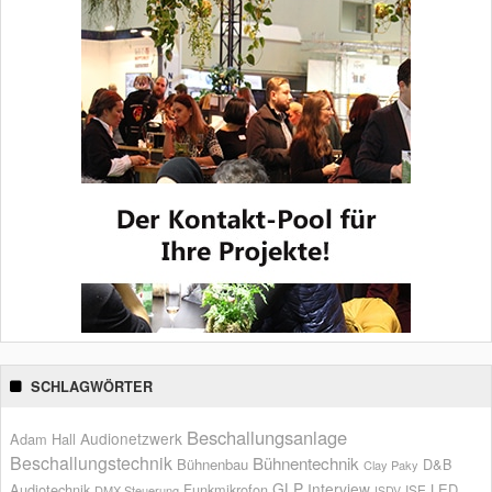
SCHLAGWÖRTER
Beschallungsanlage
Audionetzwerk
Adam Hall
Beschallungstechnik
Bühnentechnik
Bühnenbau
D&B
Clay Paky
GLP
Interview
Audiotechnik
Funkmikrofon
LED
ISE
DMX Steuerung
ISDV