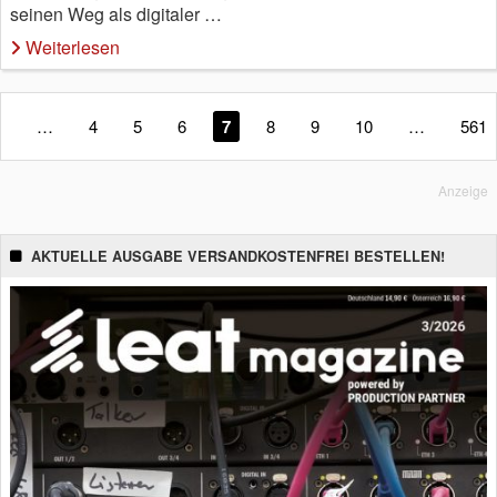
seinen Weg als digitaler …
Weiterlesen
1
…
4
5
6
7
8
9
10
…
561
Anzeige
AKTUELLE AUSGABE VERSANDKOSTENFREI BESTELLEN!