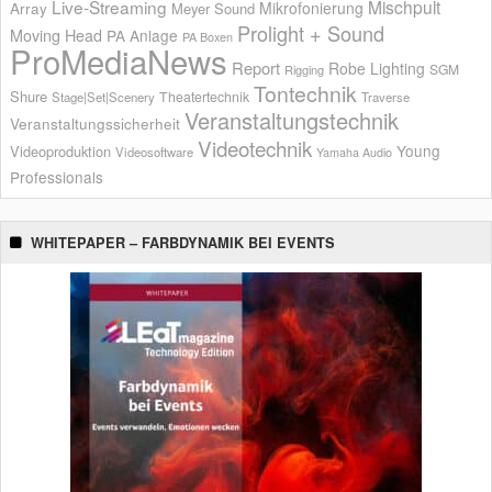
Live-Streaming
Mischpult
Mikrofonierung
Array
Meyer Sound
Prolight + Sound
Moving Head
PA Anlage
PA Boxen
ProMediaNews
Report
Robe Lighting
SGM
Rigging
Tontechnik
Shure
Theatertechnik
Stage|Set|Scenery
Traverse
Veranstaltungstechnik
Veranstaltungssicherheit
Videotechnik
Young
Videoproduktion
Videosoftware
Yamaha Audio
Professionals
WHITEPAPER – FARBDYNAMIK BEI EVENTS