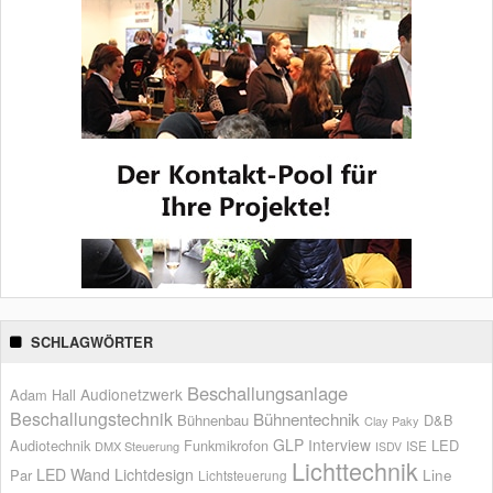
SCHLAGWÖRTER
Beschallungsanlage
Audionetzwerk
Adam Hall
Beschallungstechnik
Bühnentechnik
Bühnenbau
D&B
Clay Paky
GLP
Interview
Audiotechnik
Funkmikrofon
LED
ISE
DMX Steuerung
ISDV
Lichttechnik
LED Wand
Lichtdesign
Par
Line
Lichtsteuerung