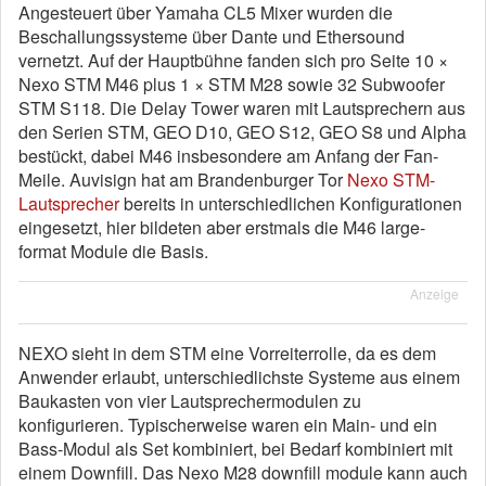
Angesteuert über Yamaha CL5 Mixer wurden die
Beschallungssysteme über Dante und Ethersound
vernetzt. Auf der Hauptbühne fanden sich pro Seite 10 ×
Nexo STM M46 plus 1 × STM M28 sowie 32 Subwoofer
STM S118. Die Delay Tower waren mit Lautsprechern aus
den Serien STM, GEO D10, GEO S12, GEO S8 und Alpha
bestückt, dabei M46 insbesondere am Anfang der Fan-
Meile. Auvisign hat am Brandenburger Tor
Nexo STM-
Lautsprecher
bereits in unterschiedlichen Konfigurationen
eingesetzt, hier bildeten aber erstmals die M46 large-
format Module die Basis.
Anzeige
NEXO sieht in dem STM eine Vorreiterrolle, da es dem
Anwender erlaubt, unterschiedlichste Systeme aus einem
Baukasten von vier Lautsprechermodulen zu
konfigurieren. Typischerweise waren ein Main- und ein
Bass-Modul als Set kombiniert, bei Bedarf kombiniert mit
einem Downfill. Das Nexo M28 downfill module kann auch