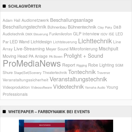
SCHLAGWÖRTER
Beschallungsanlage
Audionetzwerk
Adam Hall
Beschallungstechnik
Bühnentechnik
Bühnenbau
D&B
Clay Paky
GLP
Interview
Audiotechnik
Funkmikrofon
LED
ISE
DMX Steuerung
ISDV
Lichttechnik
LED Wand
Lichtdesign
Par
Line
Lichtsteuerung
Live-Streaming
Mischpult
Mikrofonierung
Array
Meyer Sound
Prolight + Sound
Moving Head
PA Anlage
PA Boxen
ProMediaNews
Report
Robe Lighting
SGM
Rigging
Tontechnik
Shure
Theatertechnik
Stage|Set|Scenery
Traverse
Veranstaltungstechnik
Veranstaltungssicherheit
Videotechnik
Young
Videoproduktion
Videosoftware
Yamaha Audio
Professionals
WHITEPAPER – FARBDYNAMIK BEI EVENTS