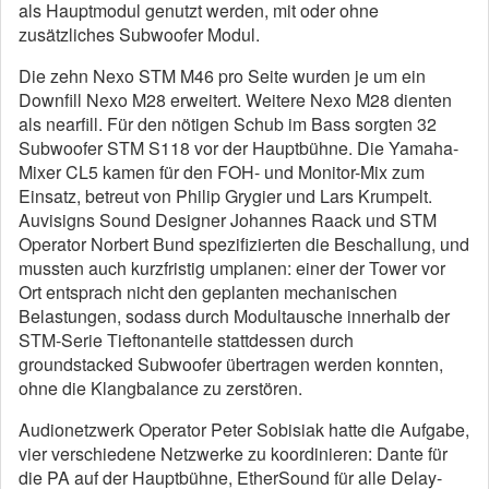
als Hauptmodul genutzt werden, mit oder ohne
zusätzliches Subwoofer Modul.
Die zehn Nexo STM M46 pro Seite wurden je um ein
Downfill Nexo M28 erweitert. Weitere Nexo M28 dienten
als nearfill. Für den nötigen Schub im Bass sorgten 32
Subwoofer STM S118 vor der Hauptbühne. Die Yamaha-
Mixer CL5 kamen für den FOH- und Monitor-Mix zum
Einsatz, betreut von Philip Grygier und Lars Krumpelt.
Auvisigns Sound Designer Johannes Raack und STM
Operator Norbert Bund spezifizierten die Beschallung, und
mussten auch kurzfristig umplanen: einer der Tower vor
Ort entsprach nicht den geplanten mechanischen
Belastungen, sodass durch Modultausche innerhalb der
STM-Serie Tieftonanteile stattdessen durch
groundstacked Subwoofer übertragen werden konnten,
ohne die Klangbalance zu zerstören.
Audionetzwerk Operator Peter Sobisiak hatte die Aufgabe,
vier verschiedene Netzwerke zu koordinieren: Dante für
die PA auf der Hauptbühne, EtherSound für alle Delay-