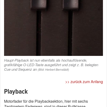
Haupt-Playback ist nun ebenfalls als hochauflösende,
grafikfähige O-LED-Taste ausgeführt und zeigt z. B. belegten
Cue und Sequenz an
(Bild: Herbert Bernstädt)
>> zurück zum Anfang
Playback
Motorfader für die Playbacksektion, hier mit sechs
Zentimetern Faderweg, sind in dieser Pultklasse