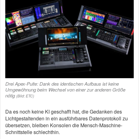
Drei Apex-Pulte: Dank des identischen Aufbaus ist keine
Umgewöhnung beim Wechsel von einer zur anderen Größe
nötig
(Bild: ETC)
Da es noch keine KI geschafft hat, die Gedanken des
Lichtgestaltenden in ein ausführbares Datenprotokoll zu
übersetzen, bleiben Konsolen die Mensch-Maschine-
Schnittstelle schlechthin.