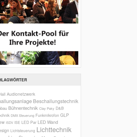
HLAGWÖRTER
Audionetzwerk
all
allungsanlage
Beschallungstechnik
Bühnentechnik
nbau
D&B
Clay Paky
GLP
echnik
Funkmikrofon
DMX Steuerung
iew
LED Wand
LED Par
ISE
ISDV
Lichttechnik
esign
Lichtsteuerung