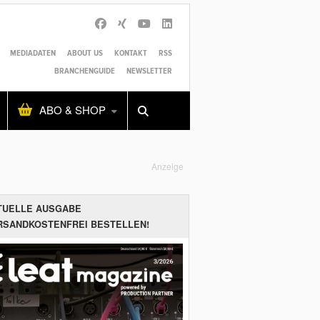
MEDIADATEN
ABOUT US
KONTAKT
RSS
BRANCHENGUIDE
NEWSLETTER
Alles
Shop
SUCHEN
ABO & SHOP
Anzeige
TUELLE AUSGABE
RSANDKOSTENFREI BESTELLEN!