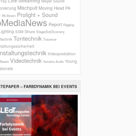
Live-Streaming
rray
Meyer Sound
Mischpult
onierung
Moving Head
PA
Prolight + Sound
e
PA Boxen
oMediaNews
Report
Rigging
ighting
Shure
SGM
Stage|Set|Scenery
Tontechnik
technik
Traverse
taltungssicherheit
nstaltungstechnik
Videoproduktion
Videotechnik
Young
ftware
Yamaha Audio
sionals
ITEPAPER – FARBDYNAMIK BEI EVENTS