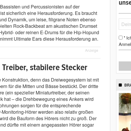
unse
 Bassisten und Percussionisten auf der
 ist sicherlich eine Herausforderung. Es braucht
nd Dynamik, um leise, filigrane Noten ebenso
spielten Rock-Backbeat am akustischen Drumset
Hybrid- oder reinen E-Drums für die Hip-Hopund
Ic
*
nimmt Ultimate Ears diese Herausforderung an.
Anmel
Anzeige
 Treiber, stabilere Stecker
 Konstruktion, denn das Dreiwegesystem ist mit
BR
n für die Mitten und Bässe bestückt. Der dritte
e (ein spezieller Miniaturtreiber, der seinen
ik hat – die Drehbewegung eines Ankers wird
Bohrungen sorgen für die entsprechende
-Monitoring-Hörer werden also relativ großen
ird die Bauform des Hörers nicht zu groß. Der
und dürfte mit einem angepassten Hörer sogar