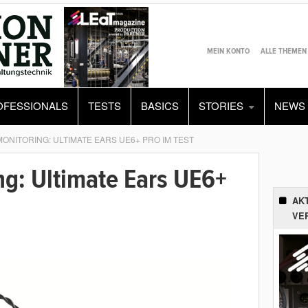
MEIN KONTO
ALLE THEMEN
OFESSIONALS
TESTS
BASICS
STORIES
NEWS
MONITORING: ULTIMATE EARS UE6+ PRO IM TEST
ng: Ultimate Ears UE6+
AK
VE