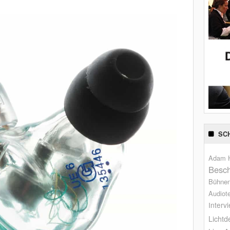
SC
Adam H
Besch
Bühne
Audiot
Interv
Lichtd