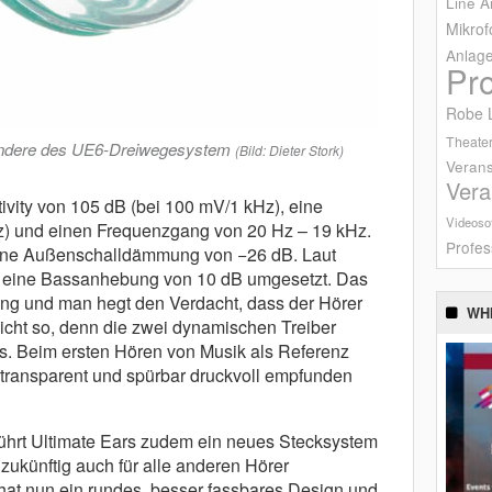
Line A
Mikrof
Anlag
Pr
Robe L
Theater
ondere des UE6-Dreiwegesystem
(Bild: Dieter Stork)
Verans
Vera
ivity von 105 dB (bei 100 mV/1 kHz), eine
Videoso
) und einen Frequenzgang von 20 Hz – 19 kHz.
Profes
eine Außenschalldämmung von −26 dB. Laut
o eine Bassanhebung von 10 dB umgesetzt. Das
bung und man hegt den Verdacht, dass der Hörer
WH
nicht so, denn die zwei dynamischen Treiber
s. Beim ersten Hören von Musik als Referenz
 transparent und spürbar druckvoll empfunden
ührt Ultimate Ears zudem ein neues Stecksystem
 zukünftig auch für alle anderen Hörer
hat nun ein rundes, besser fassbares Design und