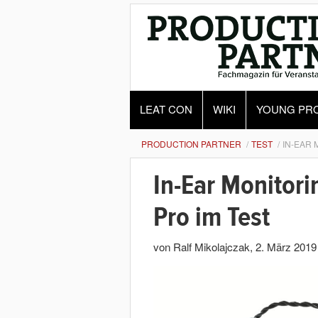
LEAT CON
WIKI
YOUNG PR
PRODUCTION PARTNER
TEST
IN-EAR 
In-Ear Monitori
Pro im Test
von Ralf Mikolajczak
,
2. März 2019