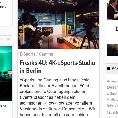
5,
mmax
nzeige
E-Sports / Gaming
Freaks 4U: 4K-eSports-Studio
SC
in Berlin
eSports und Gaming sind längst feste
Adam H
Bestandteile der Eventbranche. Für die
Besch
professionelle Übertragung solcher
Bühne
Events braucht es neben dem
Audiot
technischen Know-How aber vor allem
Interv
Verständnis dafür, wie Gamer ticken. Wir
Lichtd
haben uns daher mit ein paar echten