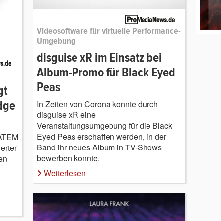
Videosoftware für virtuelle Performance-
Umgebung
disguise xR im Einsatz bei
Album-Promo für Black Eyed
Peas
gt
dge
In Zeiten von Corona konnte durch
disguise xR eine
Veranstaltungsumgebung für die Black
Eyed Peas erschaffen werden, in der
 ATEM
Band ihr neues Album in TV-Shows
erter
bewerben konnte.
en
Weiterlesen
-