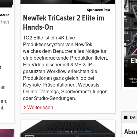
Sponsored Post
ontent
NewTek TriCaster 2 Elite im
rtner
Hands-On
TC2 Elite ist ein 4K Live-
Produktionssystem von NewTek,
welches dem Benutzer alles Nötige für
eine beeindruckende Produktion liefert.
Ein Videomischer mit 8 ME & IP-
t
gestützten Workflow erleichtert die
Produktionen ganz gleich, ob bei
Keynote-Präsentationen, Webcasts,
lti-
Online-Trainings, Sportveranstaltungen
oder Studio-Sendungen.
nen,
Weiterlesen
t.
DA
Abon