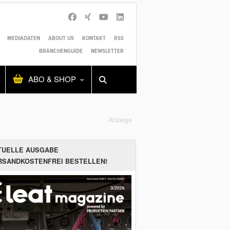
MEDIADATEN
ABOUT US
KONTAKT
RSS
BRANCHENGUIDE
NEWSLETTER
Alles
Shop
SUCHEN
ABO & SHOP
Anzeige
TUELLE AUSGABE
RSANDKOSTENFREI BESTELLEN!