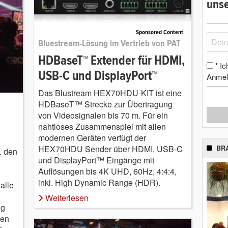
unse
Sponsored Content
Bluestream-Lösung im Vertrieb von PAT
HDBaseT™ Extender für HDMI,
Ic
*
USB-C und DisplayPort™
Anmel
Das Blustream HEX70HDU-KIT ist eine
HDBaseT™ Strecke zur Übertragung
von Videosignalen bis 70 m. Für ein
nahtloses Zusammenspiel mit allen
modernen Geräten verfügt der
HEX70HDU Sender über HDMI, USB-C
BR
. den
und DisplayPort™ Eingänge mit
Auflösungen bis 4K UHD, 60Hz, 4:4:4,
inkl. High Dynamic Range (HDR).
alle
Weiterlesen
ng
uen