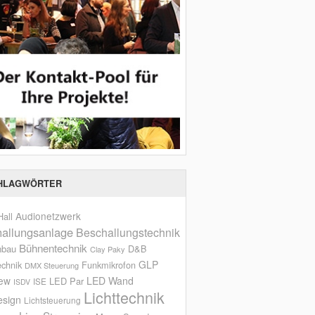
HLAGWÖRTER
Audionetzwerk
all
allungsanlage
Beschallungstechnik
Bühnentechnik
nbau
D&B
Clay Paky
GLP
echnik
Funkmikrofon
DMX Steuerung
iew
LED Wand
LED Par
ISE
ISDV
Lichttechnik
esign
Lichtsteuerung