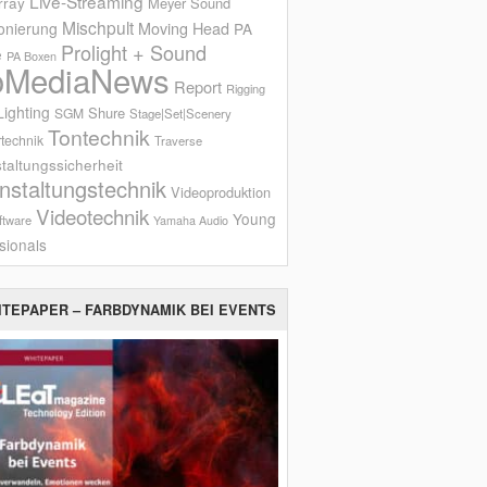
Live-Streaming
rray
Meyer Sound
Mischpult
onierung
Moving Head
PA
Prolight + Sound
e
PA Boxen
oMediaNews
Report
Rigging
ighting
Shure
SGM
Stage|Set|Scenery
Tontechnik
technik
Traverse
taltungssicherheit
nstaltungstechnik
Videoproduktion
Videotechnik
Young
ftware
Yamaha Audio
sionals
ITEPAPER – FARBDYNAMIK BEI EVENTS