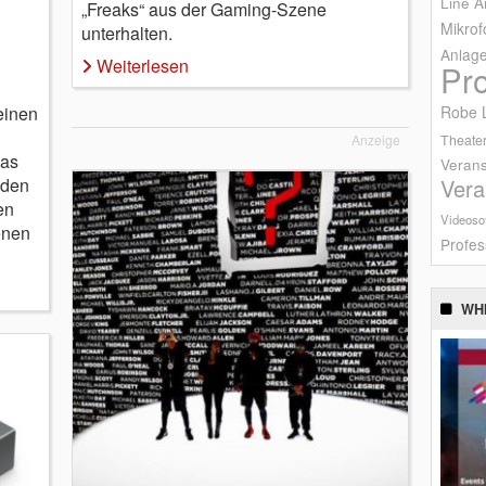
Line A
„Freaks“ aus der Gaming-Szene
Mikrof
unterhalten.
Anlag
Weiterlesen
Pr
einen
Robe L
Theater
Anzeige
Das
Verans
 den
Vera
en
Videoso
enen
Profes
WH