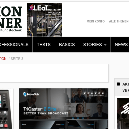
MEIN KONTO
ALLE THEMEN
OFESSIONALS
TESTS
BASICS
STORIES
NEWS
ION
SEITE 3
AK
VE