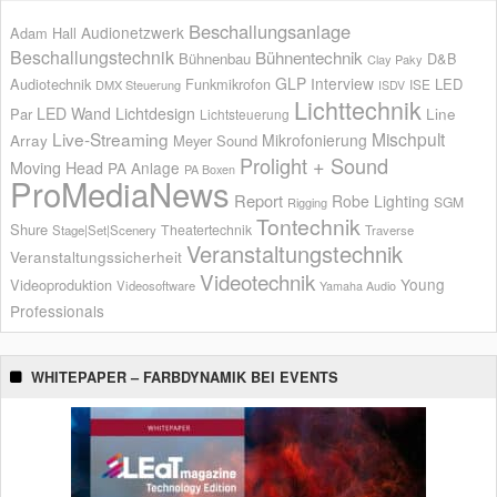
Beschallungsanlage
Audionetzwerk
Adam Hall
Beschallungstechnik
Bühnentechnik
Bühnenbau
D&B
Clay Paky
GLP
Interview
Audiotechnik
Funkmikrofon
LED
ISE
DMX Steuerung
ISDV
Lichttechnik
LED Wand
Lichtdesign
Par
Line
Lichtsteuerung
Live-Streaming
Mischpult
Mikrofonierung
Array
Meyer Sound
Prolight + Sound
Moving Head
PA Anlage
PA Boxen
ProMediaNews
Report
Robe Lighting
SGM
Rigging
Tontechnik
Shure
Theatertechnik
Stage|Set|Scenery
Traverse
Veranstaltungstechnik
Veranstaltungssicherheit
Videotechnik
Young
Videoproduktion
Videosoftware
Yamaha Audio
Professionals
WHITEPAPER – FARBDYNAMIK BEI EVENTS