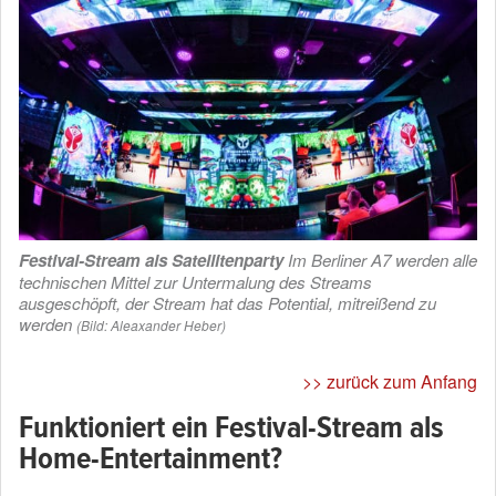
Festival-Stream als Satellitenparty
Im Berliner A7 werden alle
technischen Mittel zur Untermalung des Streams
ausgeschöpft, der Stream hat das Potential, mitreißend zu
werden
(Bild: Aleaxander Heber)
>> zurück zum Anfang
Funktioniert ein Festival-Stream als
Home-Entertainment?