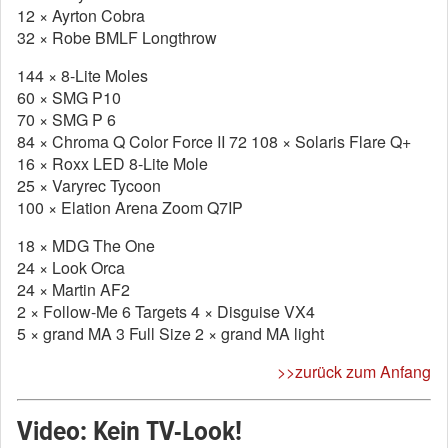
12 × Ayrton Cobra
32 × Robe BMLF Longthrow
144 × 8-Lite Moles
60 × SMG P10
70 × SMG P 6
84 × Chroma Q Color Force II 72 108 × Solaris Flare Q+
16 × Roxx LED 8-Lite Mole
25 × Varyrec Tycoon
100 × Elation Arena Zoom Q7IP
18 × MDG The One
24 × Look Orca
24 × Martin AF2
2 × Follow-Me 6 Targets 4 × Disguise VX4
5 × grand MA 3 Full Size 2 × grand MA light
>>zurück zum Anfang
Video: Kein TV-Look!