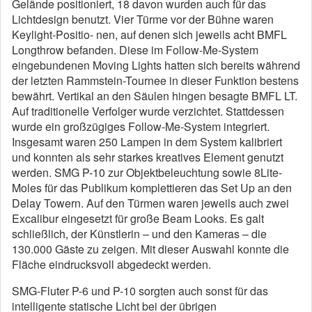
Gelände positioniert, 18 davon wurden auch für das
Lichtdesign benutzt. Vier Türme vor der Bühne waren
Keylight-Positio- nen, auf denen sich jeweils acht BMFL
Longthrow befanden. Diese im Follow-Me-System
eingebundenen Moving Lights hatten sich bereits während
der letzten Rammstein-Tournee in dieser Funktion bestens
bewährt. Vertikal an den Säulen hingen besagte BMFL LT.
Auf traditionelle Verfolger wurde verzichtet. Stattdessen
wurde ein großzügiges Follow-Me-System integriert.
Insgesamt waren 250 Lampen in dem System kalibriert
und konnten als sehr starkes kreatives Element genutzt
werden. SMG P-10 zur Objektbeleuchtung sowie 8Lite-
Moles für das Publikum komplettieren das Set Up an den
Delay Towern. Auf den Türmen waren jeweils auch zwei
Excalibur eingesetzt für große Beam Looks. Es galt
schließlich, der Künstlerin – und den Kameras – die
130.000 Gäste zu zeigen. Mit dieser Auswahl konnte die
Fläche eindrucksvoll abgedeckt werden.
SMG-Fluter P-6 und P-10 sorgten auch sonst für das
intelligente statische Licht bei der übrigen