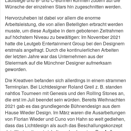
Laufstege und B- und C-Bühnen konnten zudem auf die
Wünsche der einzelnen Stars hin zugeschnitten werden.
Hervorzuheben ist dabei vor allem die enorme
Arbeitsleistung, die von allen Beteiligten erbracht werden
musste, um diese Aufgabe in dem gebotenen Zeitrahmen
auf höchstem Niveau zu bewältigen: Im November 2021
hatte die Leutgeb Entertainment Group bei den Designern
erstmals angefragt. Durch die kontinuierlichen Arbeiten
der letzten Jahre war das Unternehmen aus der
Steiermark auf die Münchner Designer aufmerksam
geworden.
Die Kreativen befanden sich allerdings in einem strammen
Terminplan. Bei Lichtdesigner Roland Greil z. B. standen
nahtlos Tourneen mit Genesis und den Rolling Stones an,
die erst im Juli beendet sein würden. Bereits Weihnachten
2021 gab es das grundlegende Bühnendesign aus dem
Hause Wieder Design. Im März waren die Ausarbeitungen
von Florian Wieder und Cuno von Hahn so weit gediehen,
dass das Lichtdesign als auch das Beschallungskonzept