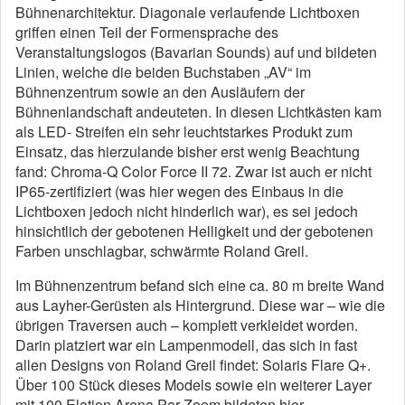
Bühnenarchitektur. Diagonale verlaufende Lichtboxen
griffen einen Teil der Formensprache des
Veranstaltungslogos (Bavarian Sounds) auf und bildeten
Linien, welche die beiden Buchstaben „AV“ im
Bühnenzentrum sowie an den Ausläufern der
Bühnenlandschaft andeuteten. In diesen Lichtkästen kam
als LED- Streifen ein sehr leuchtstarkes Produkt zum
Einsatz, das hierzulande bisher erst wenig Beachtung
fand: Chroma-Q Color Force II 72. Zwar ist auch er nicht
IP65-zertifiziert (was hier wegen des Einbaus in die
Lichtboxen jedoch nicht hinderlich war), es sei jedoch
hinsichtlich der gebotenen Helligkeit und der gebotenen
Farben unschlagbar, schwärmte Roland Greil.
Im Bühnenzentrum befand sich eine ca. 80 m breite Wand
aus Layher-Gerüsten als Hintergrund. Diese war – wie die
übrigen Traversen auch – komplett verkleidet worden.
Darin platziert war ein Lampenmodell, das sich in fast
allen Designs von Roland Greil findet: Solaris Flare Q+.
Über 100 Stück dieses Models sowie ein weiterer Layer
mit 100 Elation Arena Par Zoom bildeten hier