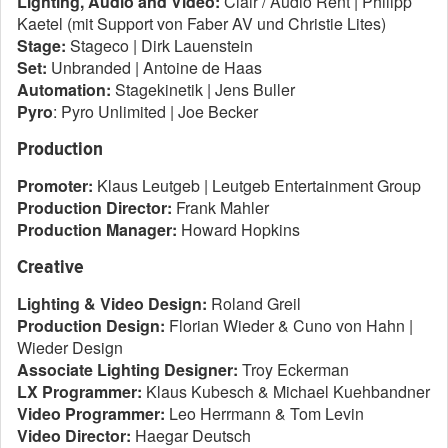
Lighting, Audio and Video:
Clair / Audio Rent | Philipp
Kaetel (mit Support von Faber AV und Christie Lites)
Stage:
Stageco | Dirk Lauenstein
Set:
Unbranded | Antoine de Haas
Automation:
Stagekinetik | Jens Buller
Pyro
: Pyro Unlimited | Joe Becker
Production
Promoter:
Klaus Leutgeb | Leutgeb Entertainment Group
Production Director:
Frank Mahler
Production Manager:
Howard Hopkins
Creative
Lighting & Video Design:
Roland Greil
Production
Design:
Florian Wieder & Cuno von Hahn |
Wieder Design
Associate Lighting Designer:
Troy Eckerman
LX Programmer:
Klaus Kubesch & Michael Kuehbandner
Video Programmer:
Leo Herrmann & Tom Levin
Video Director:
Haegar Deutsch