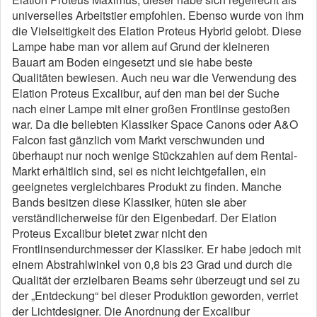
universelles Arbeitstier empfohlen. Ebenso wurde von ihm
die Vielseitigkeit des Elation Proteus Hybrid gelobt. Diese
Lampe habe man vor allem auf Grund der kleineren
Bauart am Boden eingesetzt und sie habe beste
Qualitäten bewiesen. Auch neu war die Verwendung des
Elation Proteus Excalibur, auf den man bei der Suche
nach einer Lampe mit einer großen Frontlinse gestoßen
war. Da die beliebten Klassiker Space Canons oder A&O
Falcon fast gänzlich vom Markt verschwunden und
überhaupt nur noch wenige Stückzahlen auf dem Rental-
Markt erhältlich sind, sei es nicht leichtgefallen, ein
geeignetes vergleichbares Produkt zu finden. Manche
Bands besitzen diese Klassiker, hüten sie aber
verständlicherweise für den Eigenbedarf. Der Elation
Proteus Excalibur bietet zwar nicht den
Frontlinsendurchmesser der Klassiker. Er habe jedoch mit
einem Abstrahlwinkel von 0,8 bis 23 Grad und durch die
Qualität der erzielbaren Beams sehr überzeugt und sei zu
der „Entdeckung“ bei dieser Produktion geworden, verriet
der Lichtdesigner. Die Anordnung der Excalibur