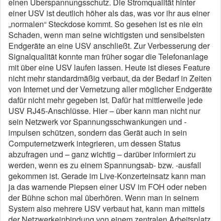
einen Überspannungsschutz. Die Stromqualität hinter
einer USV ist deutlich höher als das, was vor ihr aus einer
„normalen“ Steckdose kommt. So gesehen ist es nie ein
Schaden, wenn man seine wichtigsten und sensibelsten
Endgeräte an eine USV anschließt. Zur Verbesserung der
Signalqualität konnte man früher sogar die Telefonanlage
mit über eine USV laufen lassen. Heute ist dieses Feature
nicht mehr standardmäßig verbaut, da der Bedarf in Zeiten
von Internet und der Vernetzung aller möglicher Endgeräte
dafür nicht mehr gegeben ist. Dafür hat mittlerweile jede
USV RJ45-Anschlüsse. Hier – über kann man nicht nur
sein Netzwerk vor Spannungsschwankungen und -
impulsen schützen, sondern das Gerät auch in sein
Computernetzwerk integrieren, um dessen Status
abzufragen und – ganz wichtig – darüber informiert zu
werden, wenn es zu einem Spannungsab- bzw. -ausfall
gekommen ist. Gerade im Live-Konzerteinsatz kann man
ja das warnende Piepsen einer USV im FOH oder neben
der Bühne schon mal überhören. Wenn man in seinem
System also mehrere USV verbaut hat, kann man mittels
der Netzwerkeinbindung von einem zentralen Arbeitsplatz