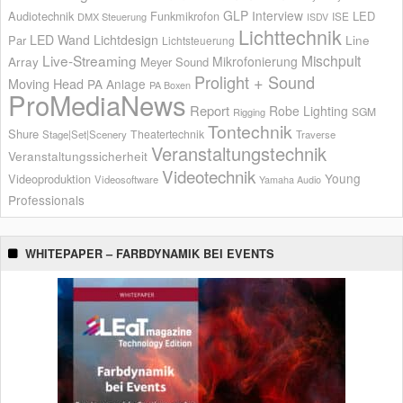
GLP
Interview
Audiotechnik
Funkmikrofon
LED
ISE
DMX Steuerung
ISDV
Lichttechnik
LED Wand
Lichtdesign
Par
Line
Lichtsteuerung
Live-Streaming
Mischpult
Mikrofonierung
Array
Meyer Sound
Prolight + Sound
Moving Head
PA Anlage
PA Boxen
ProMediaNews
Report
Robe Lighting
SGM
Rigging
Tontechnik
Shure
Theatertechnik
Stage|Set|Scenery
Traverse
Veranstaltungstechnik
Veranstaltungssicherheit
Videotechnik
Young
Videoproduktion
Videosoftware
Yamaha Audio
Professionals
WHITEPAPER – FARBDYNAMIK BEI EVENTS