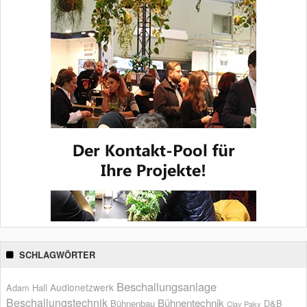
SCHLAGWÖRTER
Beschallungsanlage
Audionetzwerk
Adam Hall
Beschallungstechnik
Bühnentechnik
Bühnenbau
D&B
Clay Paky