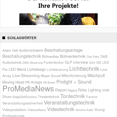
SCHLAGWÖRTER
Beschallungsanlage
Audionetzwerk
Adam Hall
Beschallungstechnik
Bühnentechnik
Bühnenbau
D&B
Clay Paky
GLP
Interview
Audiotechnik
Funkmikrofon
LED
ISE
DMX Steuerung
ISDV
Lichttechnik
LED Wand
Lichtdesign
Par
Line
Lichtsteuerung
Live-Streaming
Mischpult
Mikrofonierung
Array
Meyer Sound
Prolight + Sound
Moving Head
PA Anlage
PA Boxen
ProMediaNews
Report
Robe Lighting
SGM
Rigging
Tontechnik
Shure
Theatertechnik
Stage|Set|Scenery
Traverse
Veranstaltungstechnik
Veranstaltungssicherheit
Videotechnik
Young
Videoproduktion
Videosoftware
Yamaha Audio
Professionals