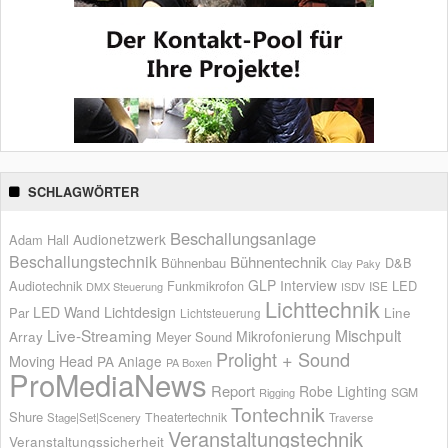
SCHLAGWÖRTER
Beschallungsanlage
Audionetzwerk
Adam Hall
Beschallungstechnik
Bühnentechnik
Bühnenbau
D&B
Clay Paky
GLP
Interview
Audiotechnik
Funkmikrofon
LED
ISE
DMX Steuerung
ISDV
Lichttechnik
LED Wand
Lichtdesign
Par
Line
Lichtsteuerung
Live-Streaming
Mischpult
Mikrofonierung
Array
Meyer Sound
Prolight + Sound
Moving Head
PA Anlage
PA Boxen
ProMediaNews
Report
Robe Lighting
SGM
Rigging
Tontechnik
Shure
Theatertechnik
Stage|Set|Scenery
Traverse
Veranstaltungstechnik
Veranstaltungssicherheit