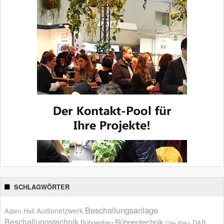
SCHLAGWÖRTER
Beschallungsanlage
Audionetzwerk
Adam Hall
Beschallungstechnik
Bühnentechnik
Bühnenbau
D&B
Clay Paky