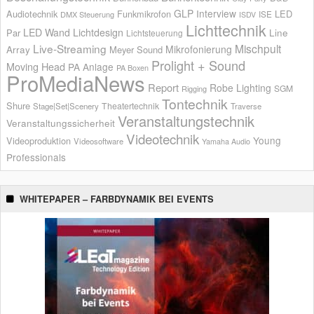
GLP
Interview
Audiotechnik
Funkmikrofon
LED
ISE
DMX Steuerung
ISDV
Lichttechnik
LED Wand
Lichtdesign
Par
Line
Lichtsteuerung
Live-Streaming
Mischpult
Mikrofonierung
Array
Meyer Sound
Prolight + Sound
Moving Head
PA Anlage
PA Boxen
ProMediaNews
Report
Robe Lighting
SGM
Rigging
Tontechnik
Shure
Theatertechnik
Stage|Set|Scenery
Traverse
Veranstaltungstechnik
Veranstaltungssicherheit
Videotechnik
Young
Videoproduktion
Videosoftware
Yamaha Audio
Professionals
WHITEPAPER – FARBDYNAMIK BEI EVENTS