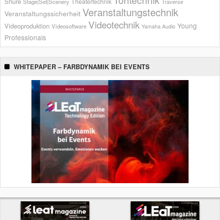
Shure
Theatertechnik
Stage|Set|Scenery
Traverse
Veranstaltungstechnik
Veranstaltungssicherheit
Videotechnik
Young
Videoproduktion
Videosoftware
Yamaha Audio
Professionals
WHITEPAPER – FARBDYNAMIK BEI EVENTS