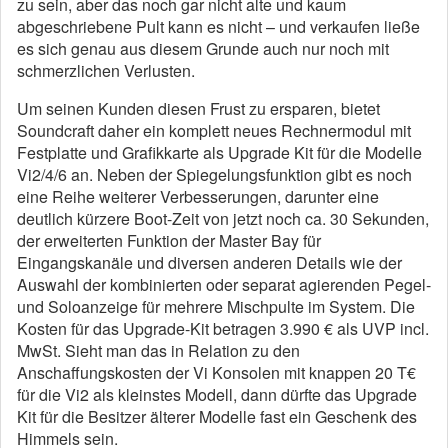
zu sein, aber das noch gar nicht alte und kaum
abgeschriebene Pult kann es nicht – und verkaufen ließe
es sich genau aus diesem Grunde auch nur noch mit
schmerzlichen Verlusten.
Um seinen Kunden diesen Frust zu ersparen, bietet
Soundcraft daher ein komplett neues Rechnermodul mit
Festplatte und Grafikkarte als Upgrade Kit für die Modelle
Vi2/4/6 an. Neben der Spiegelungsfunktion gibt es noch
eine Reihe weiterer Verbesserungen, darunter eine
deutlich kürzere Boot-Zeit von jetzt noch ca. 30 Sekunden,
der erweiterten Funktion der Master Bay für
Eingangskanäle und diversen anderen Details wie der
Auswahl der kombinierten oder separat agierenden Pegel-
und Soloanzeige für mehrere Mischpulte im System. Die
Kosten für das Upgrade-Kit betragen 3.990 € als UVP incl.
MwSt. Sieht man das in Relation zu den
Anschaffungskosten der Vi Konsolen mit knappen 20 T€
für die Vi2 als kleinstes Modell, dann dürfte das Upgrade
Kit für die Besitzer älterer Modelle fast ein Geschenk des
Himmels sein.