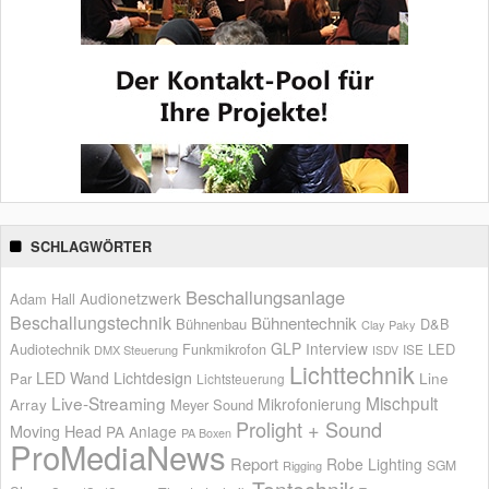
SCHLAGWÖRTER
Beschallungsanlage
Audionetzwerk
Adam Hall
Beschallungstechnik
Bühnentechnik
Bühnenbau
D&B
Clay Paky
GLP
Interview
Audiotechnik
Funkmikrofon
LED
ISE
DMX Steuerung
ISDV
Lichttechnik
LED Wand
Lichtdesign
Par
Line
Lichtsteuerung
Live-Streaming
Mischpult
Mikrofonierung
Array
Meyer Sound
Prolight + Sound
Moving Head
PA Anlage
PA Boxen
ProMediaNews
Report
Robe Lighting
SGM
Rigging
Tontechnik