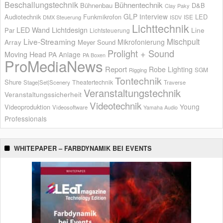
Beschallungstechnik
Bühnentechnik
Bühnenbau
D&B
Clay Paky
GLP
Interview
Audiotechnik
Funkmikrofon
LED
ISE
DMX Steuerung
ISDV
Lichttechnik
LED Wand
Lichtdesign
Par
Line
Lichtsteuerung
Live-Streaming
Mischpult
Mikrofonierung
Array
Meyer Sound
Prolight + Sound
Moving Head
PA Anlage
PA Boxen
ProMediaNews
Report
Robe Lighting
SGM
Rigging
Tontechnik
Shure
Theatertechnik
Stage|Set|Scenery
Traverse
Veranstaltungstechnik
Veranstaltungssicherheit
Videotechnik
Young
Videoproduktion
Videosoftware
Yamaha Audio
Professionals
WHITEPAPER – FARBDYNAMIK BEI EVENTS