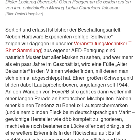
Didier Leclercq überreicht Glenn Roggeman die beiden ersten
von ihm entwickelten Moving-Lights Cameleon Telescan
(Bild: Detlef Hoepfner)
Sortiert und erfasst ist bisher der Beschallungsanteil.
Neben Hardware-Exponenten (einige “Software”
zeigen wir dagegen in unserer
Veranstaltungstechniker T-
Shirt Sammlung
) aus eigener AED-Fertigung sind
natürlich Muster fast aller Marken zu sehen, und wer mehr
als ein paar Jahre im Geschäft ist, wird eine Fülle „Alter
Bekannter“ in den Vitrinen wiederfinden, mit denen man
sich einmal abgeschleppt hat. Einen großen Schwerpunkt
bilden dabei Lautsprecherboxen, angefangen seit 1944.
An den Wänden von Foyer/Bistro geht es dann weiter mit
einer langen Parade an historischen Mischpulten. Neben
einer kleinen Tendenz zu Benelux-Lautsprechermarken
(und einem blinden Fleck beim deutschsprachigen Markt –
gewichtige Hersteller wie d&b komplett zu ignorieren,
macht eine noch bestehende Lücke offenbar) drängt sich
eine weitere Erkenntnis in der Rückschau auf: Es ist
verblüffend, wie ausgesprochen fortschrittlich und ihrer