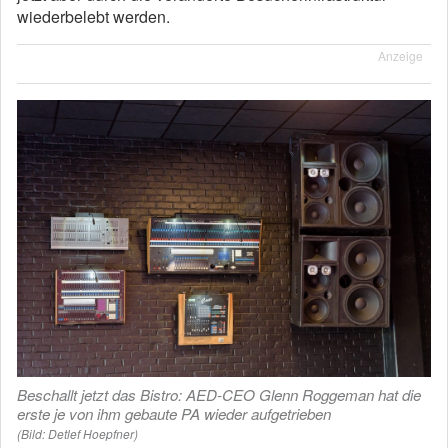
wiederbelebt werden.
Anzeige
Beschallt jetzt das Bistro: AED-CEO Glenn Roggeman hat die
erste je von ihm gebaute PA wieder aufgetrieben
(Bild: Detlef Hoepfner)