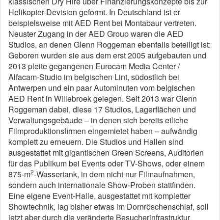
klassischen Dry Hire über Finanzierungskonzepte bis zur
Helikopter-Devision geformt. In Deutschland ist er
beispielsweise mit AED Rent bei Montabaur vertreten.
Neuster Zugang in der AED Group waren die AED
Studios, an denen Glenn Roggeman ebenfalls beteiligt ist:
Geboren wurden sie aus dem erst 2005 aufgebauten und
2013 pleite gegangenen Eurocam Media Center /
Alfacam-Studio im belgischen Lint, südostlich bei
Antwerpen und ein paar Autominuten vom belgischen
AED Rent in Willebroek gelegen. Seit 2013 war Glenn
Roggeman dabei, diese 17 Studios, Lagerflächen und
Verwaltungsgebäude – in denen sich bereits etliche
Filmproduktionsfirmen eingemietet haben – aufwändig
komplett zu erneuern. Die Studios und Hallen sind
ausgestattet mit gigantischen Green Screens, Auditorien
für das Publikum bei Events oder TV-Shows, oder einem
2
875-m
-Wassertank, in dem nicht nur Filmaufnahmen,
sondern auch internationale Show-Proben stattfinden.
Eine eigene Event-Halle, ausgestattet mit kompletter
Showtechnik, lag bisher etwas im Dornröschenschlaf, soll
jetzt aber durch die veränderte Besucherinfrastruktur