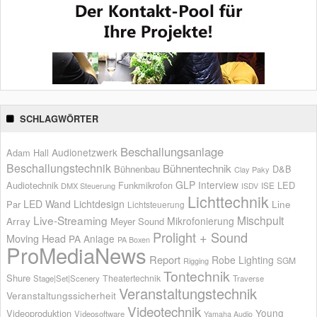
SCHLAGWÖRTER
Beschallungsanlage
Audionetzwerk
Adam Hall
Beschallungstechnik
Bühnentechnik
Bühnenbau
D&B
Clay Paky
GLP
Interview
Audiotechnik
Funkmikrofon
LED
ISE
DMX Steuerung
ISDV
Lichttechnik
LED Wand
Lichtdesign
Par
Line
Lichtsteuerung
Live-Streaming
Mischpult
Mikrofonierung
Array
Meyer Sound
Prolight + Sound
Moving Head
PA Anlage
PA Boxen
ProMediaNews
Report
Robe Lighting
SGM
Rigging
Tontechnik
Shure
Theatertechnik
Stage|Set|Scenery
Traverse
Veranstaltungstechnik
Veranstaltungssicherheit
Videotechnik
Young
Videoproduktion
Videosoftware
Yamaha Audio