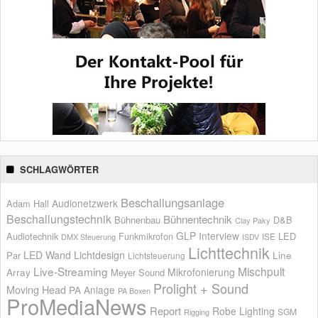
SCHLAGWÖRTER
Beschallungsanlage
Audionetzwerk
Adam Hall
Beschallungstechnik
Bühnentechnik
Bühnenbau
D&B
Clay Paky
GLP
Interview
Audiotechnik
Funkmikrofon
LED
ISE
DMX Steuerung
ISDV
Lichttechnik
LED Wand
Lichtdesign
Par
Line
Lichtsteuerung
Live-Streaming
Mischpult
Mikrofonierung
Array
Meyer Sound
Prolight + Sound
Moving Head
PA Anlage
PA Boxen
ProMediaNews
Report
Robe Lighting
SGM
Rigging