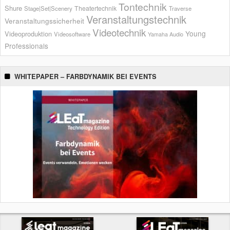
Tontechnik
Shure
Theatertechnik
Stage|Set|Scenery
Traverse
Veranstaltungstechnik
Veranstaltungssicherheit
Videotechnik
Young
Videoproduktion
Videosoftware
Yamaha Audio
Professionals
WHITEPAPER – FARBDYNAMIK BEI EVENTS