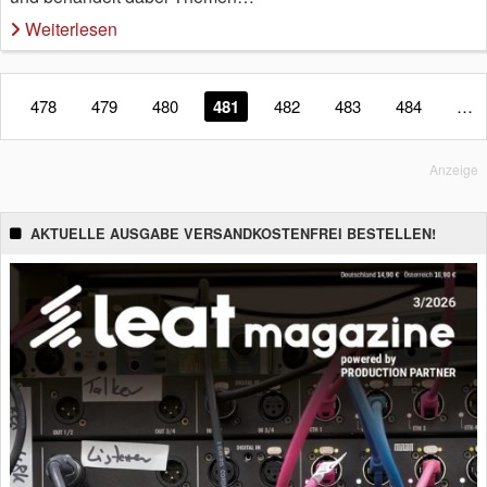
Weiterlesen
478
479
480
481
482
483
484
…
Anzeige
AKTUELLE AUSGABE VERSANDKOSTENFREI BESTELLEN!