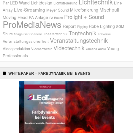
Lichttechnik
LED Wand
Lichtdesign
Par
Line
Lichtsteuerung
Live-Streaming
Mischpult
Mikrofonierung
Array
Meyer Sound
Prolight + Sound
Moving Head
PA Anlage
PA Boxen
ProMediaNews
Report
Robe Lighting
SGM
Rigging
Tontechnik
Shure
Theatertechnik
Stage|Set|Scenery
Traverse
Veranstaltungstechnik
Veranstaltungssicherheit
Videotechnik
Young
Videoproduktion
Videosoftware
Yamaha Audio
Professionals
WHITEPAPER – FARBDYNAMIK BEI EVENTS