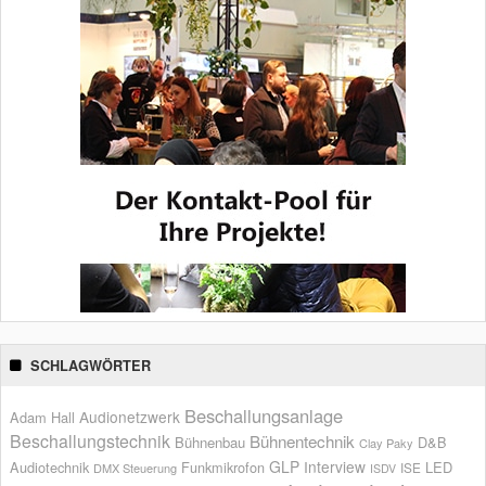
SCHLAGWÖRTER
Beschallungsanlage
Audionetzwerk
Adam Hall
Beschallungstechnik
Bühnentechnik
Bühnenbau
D&B
Clay Paky
GLP
Interview
Audiotechnik
Funkmikrofon
LED
ISE
DMX Steuerung
ISDV