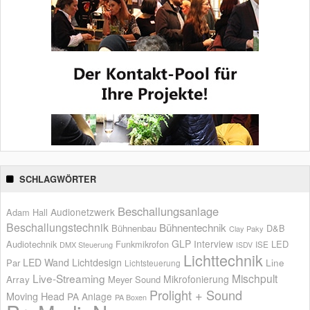
SCHLAGWÖRTER
Beschallungsanlage
Audionetzwerk
Adam Hall
Beschallungstechnik
Bühnentechnik
Bühnenbau
D&B
Clay Paky
GLP
Interview
Audiotechnik
Funkmikrofon
LED
ISE
DMX Steuerung
ISDV
Lichttechnik
LED Wand
Lichtdesign
Par
Line
Lichtsteuerung
Live-Streaming
Mischpult
Mikrofonierung
Array
Meyer Sound
Prolight + Sound
Moving Head
PA Anlage
PA Boxen