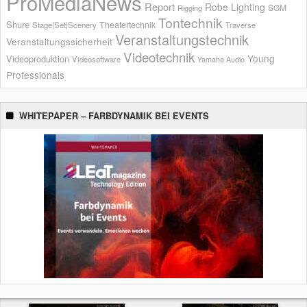
ProMediaNews
Report
Robe Lighting
SGM
Rigging
Tontechnik
Shure
Theatertechnik
Stage|Set|Scenery
Traverse
Veranstaltungstechnik
Veranstaltungssicherheit
Videotechnik
Young
Videoproduktion
Videosoftware
Yamaha Audio
Professionals
WHITEPAPER – FARBDYNAMIK BEI EVENTS