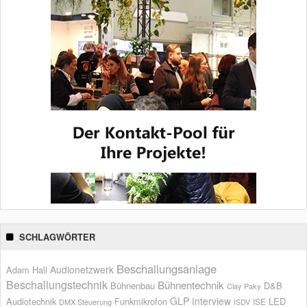
SCHLAGWÖRTER
Beschallungsanlage
Audionetzwerk
Adam Hall
Beschallungstechnik
Bühnentechnik
Bühnenbau
D&B
Clay Paky
GLP
Interview
Audiotechnik
Funkmikrofon
LED
ISE
DMX Steuerung
ISDV