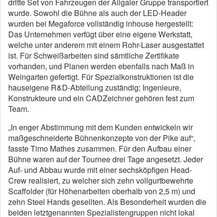
dritte Set von Fahrzeugen der Allgaier Gruppe transportiert
wurde. Sowohl die Bühne als auch der LED-Header
wurden bei Megaforce vollständig inhouse hergestellt:
Das Unternehmen verfügt über eine eigene Werkstatt,
welche unter anderem mit einem Rohr-Laser ausgestattet
ist. Für Schweißarbeiten sind sämtliche Zertifikate
vorhanden, und Planen werden ebenfalls nach Maß in
Weingarten gefertigt. Für Spezialkonstruktionen ist die
hauseigene R&D-Abteilung zuständig; Ingenieure,
Konstrukteure und ein CADZeichner gehören fest zum
Team.
„In enger Abstimmung mit dem Kunden entwickeln wir
maßgeschneiderte Bühnenkonzepte von der Pike auf“,
fasste Timo Mathes zusammen. Für den Aufbau einer
Bühne waren auf der Tournee drei Tage angesetzt. Jeder
Auf- und Abbau wurde mit einer sechsköpfigen Head-
Crew realisiert, zu welcher sich zehn vollgurtbewehrte
Scaffolder (für Höhenarbeiten oberhalb von 2,5 m) und
zehn Steel Hands gesellten. Als Besonderheit wurden die
beiden letztgenannten Spezialistengruppen nicht lokal