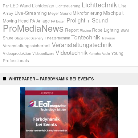
Lichttechnik
LED Wand
Lichtdesign
Par
Line
Lichtsteuerung
Live-Streaming
Mischpult
Mikrofonierung
Array
Meyer Sound
Prolight + Sound
Moving Head
PA Anlage
PA Boxen
ProMediaNews
Report
Robe Lighting
SGM
Rigging
Tontechnik
Shure
Theatertechnik
Stage|Set|Scenery
Traverse
Veranstaltungstechnik
Veranstaltungssicherheit
Videotechnik
Young
Videoproduktion
Videosoftware
Yamaha Audio
Professionals
WHITEPAPER – FARBDYNAMIK BEI EVENTS