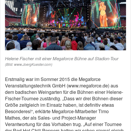
Helene Fischer mit einer Megaforce Bühne auf Stadion-Tour
(Bild: www.JoergKuester.com)
Erstmalig war im Sommer 2015 die Megaforce
Veranstaltungstechnik GmbH (www.megaforce.de) aus
dem badischen Weingarten für die Bühnen einer Helene-
Fischer-Tournee zuständig. „Dass wir drei Bühnen dieser
Größe zeitgleich im Einsatz haben, ist definitiv etwas
Besonderes!“, erklärte Megaforce-Mitarbeiter Timo
Mathes, der als Sales- und Project-Manager
Verantwortung für das Vorhaben trug. „Auf einer Tournee
der Red Hot Chili Peppers hatten wir schon einmal gleich