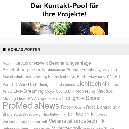
SCHLAGWÖRTER
Beschallungsanlage
Audionetzwerk
Adam Hall
Beschallungstechnik
Bühnentechnik
Bühnenbau
D&B
Clay Paky
GLP
Interview
Audiotechnik
Funkmikrofon
LED
ISE
DMX Steuerung
ISDV
Lichttechnik
LED Wand
Lichtdesign
Par
Line
Lichtsteuerung
Live-Streaming
Mischpult
Mikrofonierung
Array
Meyer Sound
Prolight + Sound
Moving Head
PA Anlage
PA Boxen
ProMediaNews
Report
Robe Lighting
SGM
Rigging
Tontechnik
Shure
Theatertechnik
Stage|Set|Scenery
Traverse
Veranstaltungstechnik
Veranstaltungssicherheit
Videotechnik
Young
Videoproduktion
Videosoftware
Yamaha Audio