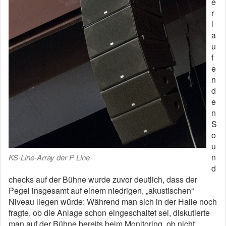
e
r
l
a
u
f
e
n
d
e
n
S
o
u
n
KS-Line-Array der P Line
d
checks auf der Bühne wurde zuvor deutlich, dass der
Pegel insgesamt auf einem niedrigen, „akustischen“
Niveau liegen würde: Während man sich in der Halle noch
fragte, ob die Anlage schon eingeschaltet sei, diskutierte
man auf der Bühne bereits beim Monitoring, ob nicht