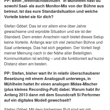
PP: Beim „Weihnachtskonzert“ in Mühlheim hast du
sowohl Saal- als auch Monitor-Mix von der Bühne aus
betreut. Ist das eure Standardsituation und welche
Vorteile bietet sie für dich?
Stefan Göbel: Das ist vor allem eine über Jahre
gewachsene und erprobte Situation und sie ist der
Standard. Dem ersten Anschein nach bietet dieses Setup
keine Vorteile. Anfangs war ich viel zwischen Bühne und
Saal unterwegs. Das hat sich gegeben. Der Vorteil liegt
meiner Meinung nach in der Nähe aller Beteiligten.
Kommunikation ist wichtig – und die funktioniert auf kurze
Distanz eben am besten.
PP: Stefan, bisher wart ihr in relativ überschaubarer
Besetzung mit einem Analogpult unterwegs, in
Mühlheim hattet ihr einen analogen Midas-Mischer
(plus kleines Recording-Pult) dabei. Warum habt ihr
Anfang 2013 dann mit dem Soundcraft Si Performer
auf ein digitales Modell gewechselt?
Stefan Göbel: Mit dem bisherigen Pult sind wir mit