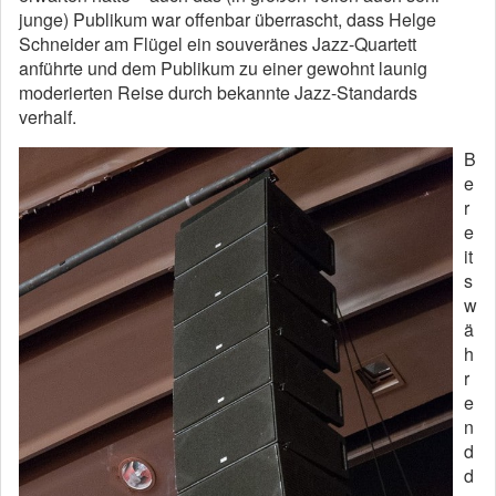
junge) Publikum war offenbar überrascht, dass Helge
Schneider am Flügel ein souveränes Jazz-Quartett
anführte und dem Publikum zu einer gewohnt launig
moderierten Reise durch bekannte Jazz-Standards
verhalf.
B
e
r
e
it
s
w
ä
h
r
e
n
d
d