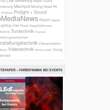
Live-Streaming
rray
Meyer Sound
Mischpult
onierung
Moving Head
PA
Prolight + Sound
e
PA Boxen
oMediaNews
Report
Rigging
ighting
Shure
SGM
Stage|Set|Scenery
Tontechnik
technik
Traverse
taltungssicherheit
nstaltungstechnik
Videoproduktion
Videotechnik
Young
ftware
Yamaha Audio
sionals
ITEPAPER – FARBDYNAMIK BEI EVENTS