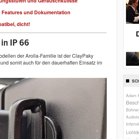
ungsstufen und Geräuschkulisse
e Features und Dokumentation
atibel, dicht!
 in IP 66
ellen der Arolla-Familie ist der ClayPaky
t und somit auch für den dauerhaften Einsatz im
SC
Adam H
Besch
Bühne
Audiot
Interv
Lichtd