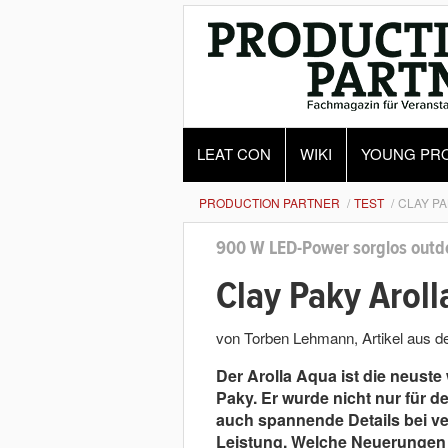
LEAT CON
WIKI
YOUNG PR
PRODUCTION PARTNER
TEST
CLAY PA
900 W LED-Power sorglos outd
Clay Paky Aroll
von Torben Lehmann
, Artikel aus
Der Arolla Aqua ist die neust
Paky. Er wurde nicht nur für de
auch spannende Details bei 
Leistung. Welche Neuerungen 