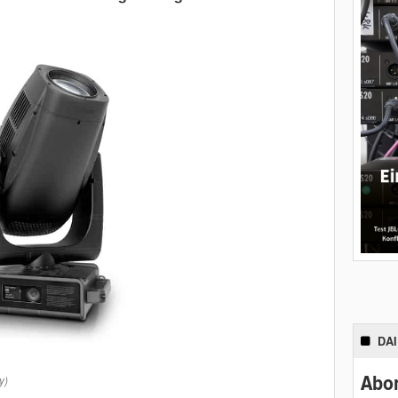
DA
Abon
y)