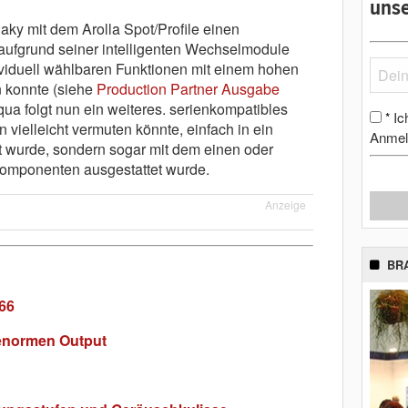
unse
aky mit dem Arolla Spot/Profile einen
 aufgrund seiner intelligenten Wechselmodule
viduell wählbaren Funktionen mit einem hohen
n konnte (siehe
Production Partner Ausgabe
qua folgt nun ein weiteres. serienkompatibles
Ic
*
 vielleicht vermuten könnte, einfach in ein
Anmel
 wurde, sondern sogar mit dem einen oder
omponenten ausgestattet wurde.
Anzeige
BR
 66
 enormen Output