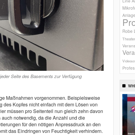
Line A
Mikrof
Anlag
Pr
Robe L
Theater
Verans
Vera
Videoso
Profes
 jeder Seite des Basements zur Verfügung
WH
nige Maßnahmen vorgenommen. Beispielsweise
g des Kopfes nicht einfach mit dem Lösen von
ier müssen pro Seitenteil nun gleich zehn davon
es auch notwendig, da die Anzahl und die
etierungen für den nötigen Anpressdruck an den
it das Eindringen von Feuchtigkeit verhindern.