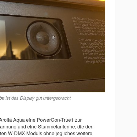
be
ist das Display gut untergebracht
rolla Aqua eine PowerCon-True1 zur
pannung und eine Stummelantenne, die den
erten W-DMX-Moduls ohne jegliches weitere