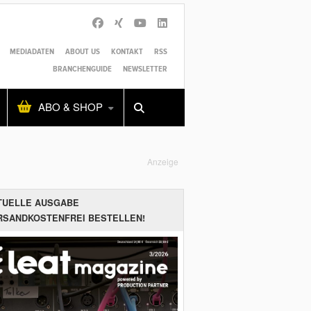
MEDIADATEN
ABOUT US
KONTAKT
RSS
BRANCHENGUIDE
NEWSLETTER
Alles
Shop
SUCHEN
ABO & SHOP
Anzeige
TUELLE AUSGABE
RSANDKOSTENFREI BESTELLEN!