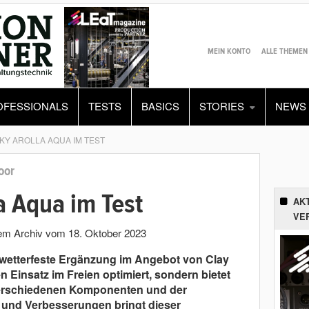
MEIN KONTO
ALLE THEMEN
OFESSIONALS
TESTS
BASICS
STORIES
NEWS
KY AROLLA AQUA IM TEST
oor
a Aqua im Test
AK
VE
 dem Archiv vom
18. Oktober 2023
e wetterfeste Ergänzung im Angebot von Clay
n Einsatz im Freien optimiert, sondern bietet
verschiedenen Komponenten und der
und Verbesserungen bringt dieser