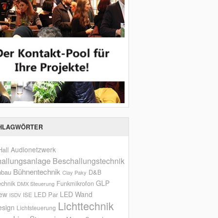
HLAGWÖRTER
Audionetzwerk
all
allungsanlage
Beschallungstechnik
Bühnentechnik
nbau
D&B
Clay Paky
GLP
echnik
Funkmikrofon
DMX Steuerung
iew
LED Wand
LED Par
ISE
ISDV
Lichttechnik
esign
Lichtsteuerung