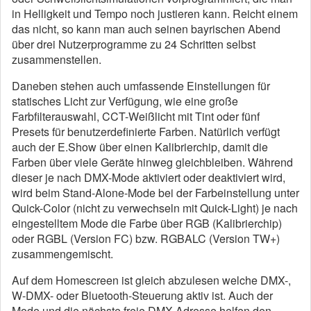
in Helligkeit und Tempo noch justieren kann. Reicht einem
das nicht, so kann man auch seinen bayrischen Abend
über drei Nutzerprogramme zu 24 Schritten selbst
zusammenstellen.
Daneben stehen auch umfassende Einstellungen für
statisches Licht zur Verfügung, wie eine große
Farbfilterauswahl, CCT-Weißlicht mit Tint oder fünf
Presets für benutzerdefinierte Farben. Natürlich verfügt
auch der E.Show über einen Kalibrierchip, damit die
Farben über viele Geräte hinweg gleichbleiben. Während
dieser je nach DMX-Mode aktiviert oder deaktiviert wird,
wird beim Stand-Alone-Mode bei der Farbeinstellung unter
Quick-Color (nicht zu verwechseln mit Quick-Light) je nach
eingestelltem Mode die Farbe über RGB (Kalibrierchip)
oder RGBL (Version FC) bzw. RGBALC (Version TW+)
zusammengemischt.
Auf dem Homescreen ist gleich abzulesen welche DMX-,
W-DMX- oder Bluetooth-Steuerung aktiv ist. Auch der
Mode und die nächste freie DMX-Adresse helfen den