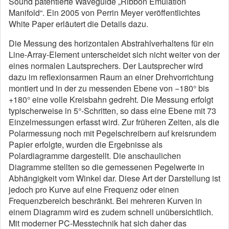
Sound patentierte Waveguide „Ribbon Emulation
Manifold“. Ein 2005 von Perrin Meyer veröffentlichtes
White Paper erläutert die Details dazu.
Die Messung des horizontalen Abstrahlverhaltens für ein
Line-Array-Element unterscheidet sich nicht weiter von der
eines normalen Lautsprechers. Der Lautsprecher wird
dazu im reflexionsarmen Raum an einer Drehvorrichtung
montiert und in der zu messenden Ebene von −180° bis
+180° eine volle Kreisbahn gedreht. Die Messung erfolgt
typischerweise in 5°-Schritten, so dass eine Ebene mit 73
Einzelmessungen erfasst wird. Zur früheren Zeiten, als die
Polarmessung noch mit Pegelschreibern auf kreisrundem
Papier erfolgte, wurden die Ergebnisse als
Polardiagramme dargestellt. Die anschaulichen
Diagramme stellten so die gemessenen Pegelwerte in
Abhängigkeit vom Winkel dar. Diese Art der Darstellung ist
jedoch pro Kurve auf eine Frequenz oder einen
Frequenzbereich beschränkt. Bei mehreren Kurven in
einem Diagramm wird es zudem schnell unübersichtlich.
Mit moderner PC-Messtechnik hat sich daher das