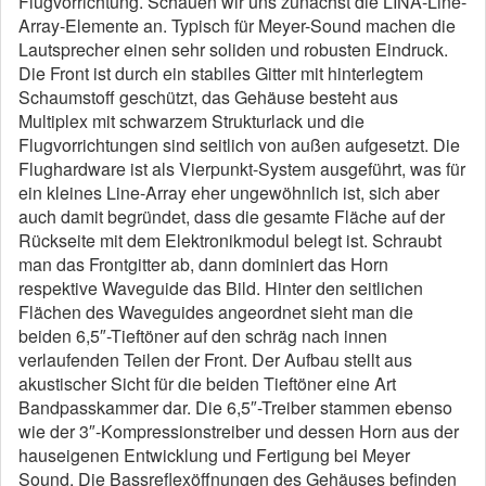
Flugvorrichtung. Schauen wir uns zunächst die LINA-Line-
Array-Elemente an. Typisch für Meyer-Sound machen die
Lautsprecher einen sehr soliden und robusten Eindruck.
Die Front ist durch ein stabiles Gitter mit hinterlegtem
Schaumstoff geschützt, das Gehäuse besteht aus
Multiplex mit schwarzem Strukturlack und die
Flugvorrichtungen sind seitlich von außen aufgesetzt. Die
Flughardware ist als Vierpunkt-System ausgeführt, was für
ein kleines Line-Array eher ungewöhnlich ist, sich aber
auch damit begründet, dass die gesamte Fläche auf der
Rückseite mit dem Elektronikmodul belegt ist. Schraubt
man das Frontgitter ab, dann dominiert das Horn
respektive Waveguide das Bild. Hinter den seitlichen
Flächen des Waveguides angeordnet sieht man die
beiden 6,5″-Tieftöner auf den schräg nach innen
verlaufenden Teilen der Front. Der Aufbau stellt aus
akustischer Sicht für die beiden Tieftöner eine Art
Bandpasskammer dar. Die 6,5″-Treiber stammen ebenso
wie der 3″-Kompressionstreiber und dessen Horn aus der
hauseigenen Entwicklung und Fertigung bei Meyer
Sound. Die Bassreflexöffnungen des Gehäuses befinden