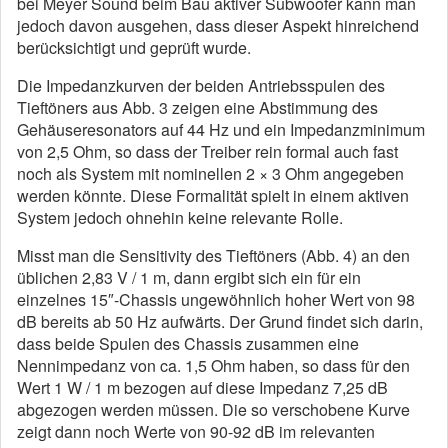
bei Meyer Sound beim Bau aktiver Subwoofer kann man
jedoch davon ausgehen, dass dieser Aspekt hinreichend
berücksichtigt und geprüft wurde.
Die Impedanzkurven der beiden Antriebsspulen des
Tieftöners aus Abb. 3 zeigen eine Abstimmung des
Gehäuseresonators auf 44 Hz und ein Impedanzminimum
von 2,5 Ohm, so dass der Treiber rein formal auch fast
noch als System mit nominellen 2 × 3 Ohm angegeben
werden könnte. Diese Formalität spielt in einem aktiven
System jedoch ohnehin keine relevante Rolle.
Misst man die Sensitivity des Tieftöners (Abb. 4) an den
üblichen 2,83 V / 1 m, dann ergibt sich ein für ein
einzelnes 15″-Chassis ungewöhnlich hoher Wert von 98
dB bereits ab 50 Hz aufwärts. Der Grund findet sich darin,
dass beide Spulen des Chassis zusammen eine
Nennimpedanz von ca. 1,5 Ohm haben, so dass für den
Wert 1 W / 1 m bezogen auf diese Impedanz 7,25 dB
abgezogen werden müssen. Die so verschobene Kurve
zeigt dann noch Werte von 90-92 dB im relevanten