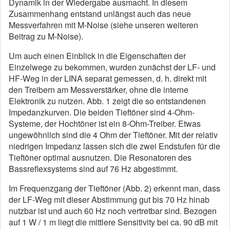
Dynamik in der Wiedergabe ausmacht. In diesem
Zusammenhang entstand unlängst auch das neue
Messverfahren mit M-Noise (siehe unseren weiteren
Beitrag zu M-Noise).
Um auch einen Einblick in die Eigenschaften der
Einzelwege zu bekommen, wurden zunächst der LF- und
HF-Weg in der LINA separat gemessen, d. h. direkt mit
den Treibern am Messverstärker, ohne die interne
Elektronik zu nutzen. Abb. 1 zeigt die so entstandenen
Impedanzkurven. Die beiden Tieftöner sind 4-Ohm-
Systeme, der Hochtöner ist ein 8-Ohm-Treiber. Etwas
ungewöhnlich sind die 4 Ohm der Tieftöner. Mit der relativ
niedrigen Impedanz lassen sich die zwei Endstufen für die
Tieftöner optimal ausnutzen. Die Resonatoren des
Bassreflexsystems sind auf 76 Hz abgestimmt.
Im Frequenzgang der Tieftöner (Abb. 2) erkennt man, dass
der LF-Weg mit dieser Abstimmung gut bis 70 Hz hinab
nutzbar ist und auch 60 Hz noch vertretbar sind. Bezogen
auf 1 W / 1 m liegt die mittlere Sensitivity bei ca. 90 dB mit