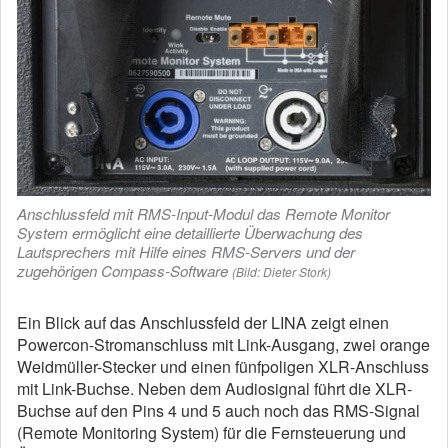
Anschlussfeld mit RMS-Input-Modul das Remote Monitor
System ermöglicht eine detaillierte Überwachung des
Lautsprechers mit Hilfe eines RMS-Servers und der
zugehörigen Compass-Software
(Bild: Dieter Stork)
Ein Blick auf das Anschlussfeld der LINA zeigt einen
Powercon-Stromanschluss mit Link-Ausgang, zwei orange
Weidmüller-Stecker und einen fünfpoligen XLR-Anschluss
mit Link-Buchse. Neben dem Audiosignal führt die XLR-
Buchse auf den Pins 4 und 5 auch noch das RMS-Signal
(Remote Monitoring System) für die Fernsteuerung und