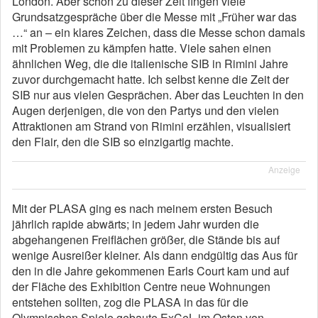
London. Aber schon zu dieser Zeit fingen viele
Grundsatzgespräche über die Messe mit „Früher war das
…“ an – ein klares Zeichen, dass die Messe schon damals
mit Problemen zu kämpfen hatte. Viele sahen einen
ähnlichen Weg, die die italienische SIB in Rimini Jahre
zuvor durchgemacht hatte. Ich selbst kenne die Zeit der
SIB nur aus vielen Gesprächen. Aber das Leuchten in den
Augen derjenigen, die von den Partys und den vielen
Attraktionen am Strand von Rimini erzählen, visualisiert
den Flair, den die SIB so einzigartig machte.
Anzeige
Mit der PLASA ging es nach meinem ersten Besuch
jährlich rapide abwärts; in jedem Jahr wurden die
abgehangenen Freiflächen größer, die Stände bis auf
wenige Ausreißer kleiner. Als dann endgültig das Aus für
den in die Jahre gekommenen Earls Court kam und auf
der Fläche des Exhibition Centre neue Wohnungen
entstehen sollten, zog die PLASA in das für die
Olympischen Spiele gebaute ExCeL im Osten von