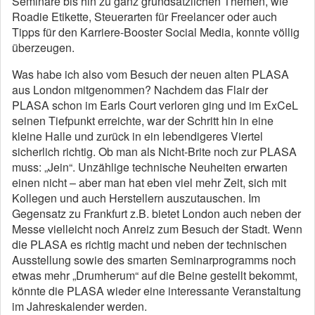
Seminare bis hin zu ganz grundsätzlichen Themen, wie
Roadie Etikette, Steuerarten für Freelancer oder auch
Tipps für den Karriere-Booster Social Media, konnte völlig
überzeugen.
Was habe ich also vom Besuch der neuen alten PLASA
aus London mitgenommen? Nachdem das Flair der
PLASA schon im Earls Court verloren ging und im ExCeL
seinen Tiefpunkt erreichte, war der Schritt hin in eine
kleine Halle und zurück in ein lebendigeres Viertel
sicherlich richtig. Ob man als Nicht-Brite noch zur PLASA
muss: „Jein“. Unzählige technische Neuheiten erwarten
einen nicht – aber man hat eben viel mehr Zeit, sich mit
Kollegen und auch Herstellern auszutauschen. Im
Gegensatz zu Frankfurt z.B. bietet London auch neben der
Messe vielleicht noch Anreiz zum Besuch der Stadt. Wenn
die PLASA es richtig macht und neben der technischen
Ausstellung sowie des smarten Seminarprogramms noch
etwas mehr „Drumherum“ auf die Beine gestellt bekommt,
könnte die PLASA wieder eine interessante Veranstaltung
im Jahreskalender werden.