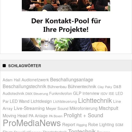
SCHLAGWÖRTER
Beschallungsanlage
Audionetzwerk
Adam Hall
Beschallungstechnik
Bühnentechnik
Bühnenbau
D&B
Clay Paky
GLP
Interview
Audiotechnik
Funkmikrofon
LED
ISE
DMX Steuerung
ISDV
Lichttechnik
LED Wand
Lichtdesign
Par
Line
Lichtsteuerung
Live-Streaming
Mischpult
Mikrofonierung
Array
Meyer Sound
Prolight + Sound
Moving Head
PA Anlage
PA Boxen
ProMediaNews
Report
Robe Lighting
SGM
Rigging
Tontechnik
Shure
Theatertechnik
Stage|Set|Scenery
Traverse