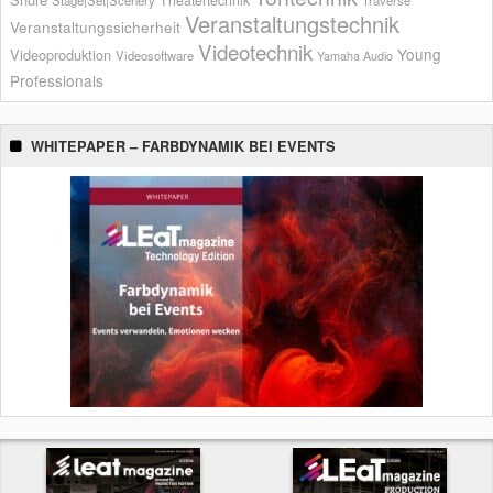
Veranstaltungstechnik
Veranstaltungssicherheit
Videotechnik
Young
Videoproduktion
Videosoftware
Yamaha Audio
Professionals
WHITEPAPER – FARBDYNAMIK BEI EVENTS