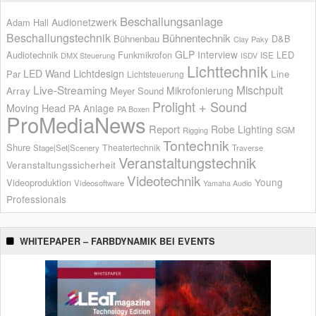
Beschallungsanlage
Audionetzwerk
Adam Hall
Beschallungstechnik
Bühnentechnik
Bühnenbau
D&B
Clay Paky
GLP
Interview
Audiotechnik
Funkmikrofon
LED
ISE
DMX Steuerung
ISDV
Lichttechnik
LED Wand
Lichtdesign
Par
Line
Lichtsteuerung
Live-Streaming
Mischpult
Mikrofonierung
Array
Meyer Sound
Prolight + Sound
Moving Head
PA Anlage
PA Boxen
ProMediaNews
Report
Robe Lighting
SGM
Rigging
Tontechnik
Shure
Theatertechnik
Stage|Set|Scenery
Traverse
Veranstaltungstechnik
Veranstaltungssicherheit
Videotechnik
Young
Videoproduktion
Videosoftware
Yamaha Audio
Professionals
WHITEPAPER – FARBDYNAMIK BEI EVENTS