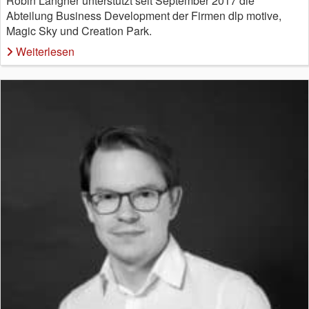
Robin Langner unterstützt seit September 2017 die
Abteilung Business Development der Firmen dlp motive,
Magic Sky und Creation Park.
Weiterlesen