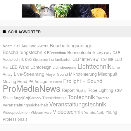
SCHLAGWÖRTER
Beschallungsanlage
Audionetzwerk
Adam Hall
Beschallungstechnik
Bühnentechnik
Bühnenbau
D&B
Clay Paky
GLP
Interview
Audiotechnik
Funkmikrofon
LED
ISE
DMX Steuerung
ISDV
Lichttechnik
LED Wand
Lichtdesign
Par
Line
Lichtsteuerung
Live-Streaming
Mischpult
Mikrofonierung
Array
Meyer Sound
Prolight + Sound
Moving Head
PA Anlage
PA Boxen
ProMediaNews
Report
Robe Lighting
SGM
Rigging
Tontechnik
Shure
Theatertechnik
Stage|Set|Scenery
Traverse
Veranstaltungstechnik
Veranstaltungssicherheit
Videotechnik
Young
Videoproduktion
Videosoftware
Yamaha Audio
Professionals